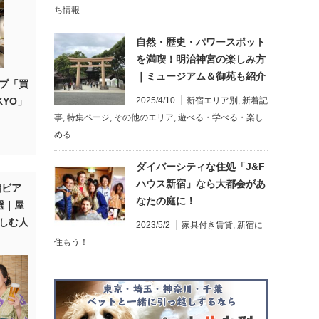
ち情報
自然・歴史・パワースポット
を満喫！明治神宮の楽しみ方
｜ミュージアム＆御苑も紹介
プ「買
KYO」
2025/4/10
新宿エリア別
,
新着記
事
,
特集ページ
,
その他のエリア
,
遊べる・学べる・楽し
める
ダイバーシティな住処「J&F
ハウス新宿」なら大都会があ
宿ビア
なたの庭に！
選｜屋
しむ人
2023/5/2
家具付き賃貸
,
新宿に
住もう！