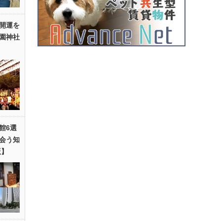
開運を
園神社
館6選
会う知
版】