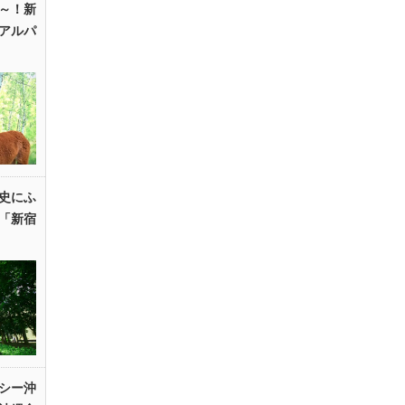
～！新
アルパ
史にふ
「新宿
シー沖