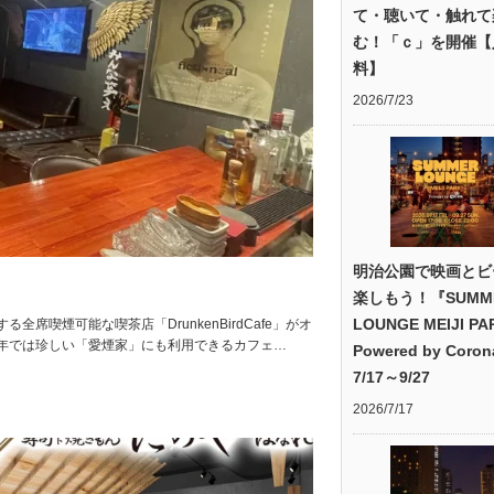
て・聴いて・触れて
む！「ｃ」を開催【
料】
2026/7/23
明治公園で映画とビ
楽しもう！『SUMM
LOUNGE MEIJI PA
喫煙可能な喫茶店「DrunkenBirdCafe」がオ
年では珍しい「愛煙家」にも利用できるカフェ…
Powered by Coro
7/17～9/27
2026/7/17