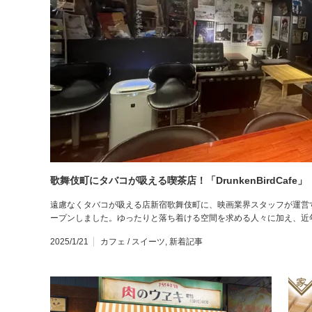
歌舞伎町にタバコが吸える喫茶店！「DrunkenBirdCafe」
遠慮なくタバコが吸える店新宿歌舞伎町に、映画業界スタッフが運営する全席
ープンしました。ゆったりと落ち着ける空間を求める人々に加え、近
2025/1/21
カフェ / スイーツ
,
新着記事