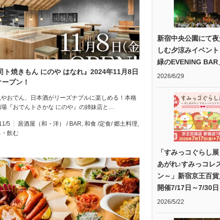
新宿中央公園にて夜
しむ夕涼みイベント
緑のEVENING BA
司ト焼きもん にのや はなれ』2024年11月8日
2026/6/29
)オープン！
魚やおでん、日本酒がリーズナブルに楽しめる！本格
酒場『おでんトさかな にのや』の姉妹店と…
11/5
居酒屋（和・洋） / BAR
,
和食 /定食/ 郷土料理
,
る・飲む
「すみっコぐらし展
あがれ♪すみっコレ
ン～」新宿京王百貨
開催7/17日～7/30日
2026/5/22