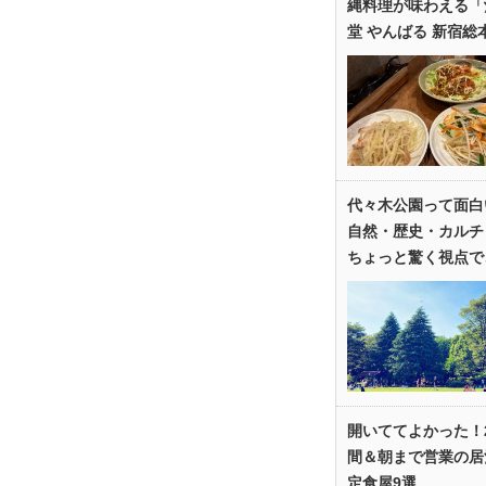
縄料理が味わえる「
堂 やんばる 新宿総
代々木公園って面白
自然・歴史・カルチ
ちょっと驚く視点で
開いててよかった！
間＆朝まで営業の居
定食屋9選