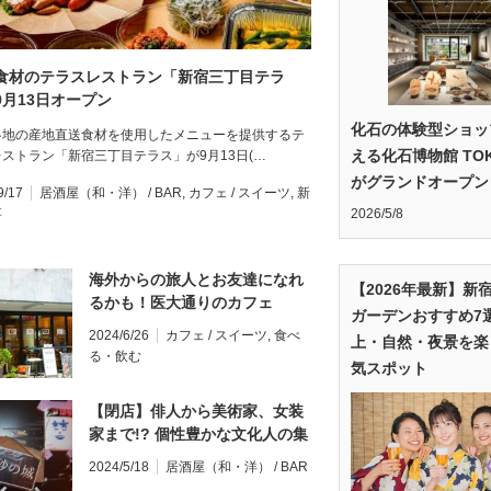
食材のテラスレストラン「新宿三丁目テラ
9月13日オープン
化石の体験型ショッ
各地の産地直送食材を使用したメニューを提供するテ
える化石博物館 TO
ストラン「新宿三丁目テラス」が9月13日(…
がグランドオープン
9/17
居酒屋（和・洋） / BAR
,
カフェ / スイーツ
,
新
事
2026/5/8
海外からの旅人とお友達になれ
【2026年最新】新
るかも！医大通りのカフェ
ガーデンおすすめ7
「IMANO TOKYO HOSTEL /
2024/6/26
カフェ / スイーツ
,
食べ
上・自然・夜景を楽
CAFE & BAR」
る・飲む
気スポット
【閉店】俳人から美術家、女装
家まで!? 個性豊かな文化人の集
うアートサロン「砂の城」
2024/5/18
居酒屋（和・洋） / BAR