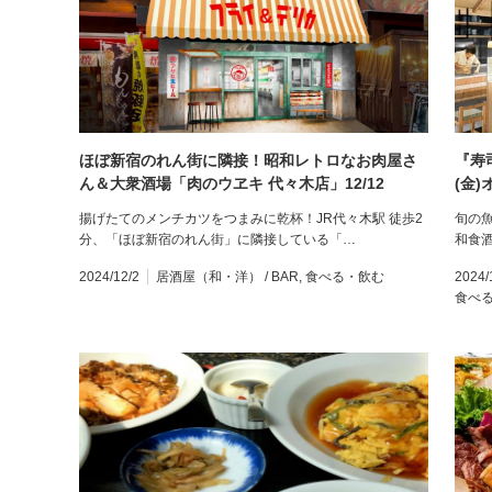
ほぼ新宿のれん街に隣接！昭和レトロなお肉屋さ
『寿
ん＆大衆酒場「肉のウヱキ 代々木店」12/12
(金
OPEN！
揚げたてのメンチカツをつまみに乾杯！JR代々木駅 徒歩2
旬の
分、「ほぼ新宿のれん街」に隣接している「…
和食
2024/12/2
居酒屋（和・洋） / BAR
,
食べる・飲む
2024/
食べ