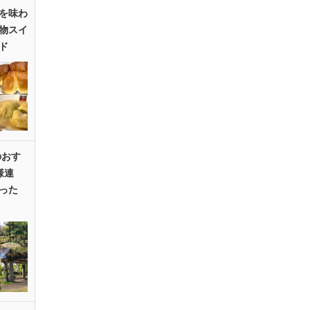
を味わ
物スイ
ド
のおす
様連
った