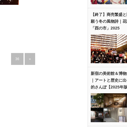
【終了】商売繁盛と
願う冬の風物詩｜花
「酉の市」2025
…
36
»
新宿の美術館＆博物
｜アートと歴史に出
的さんぽ【2025年