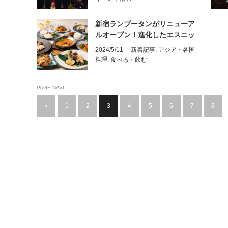
新宿ランブータンがリニューア
ルオープン！進化したエスニッ
クダイニング&モダンアジアン
2024/5/11
新着記事
,
アジア・各国
バーに変身
料理
,
食べる・飲む
PAGE NAVI
«
1
2
3
4
5
6
7
8