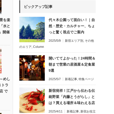
ピックアップ記事
景を楽
代々木公園って面白い！｜自
「水と
然・歴史・カルチャー、ちょ
R」開催
っと驚く視点でご案内
2025/5/9
新宿エリア別
,
その他
のエリア
,
Column
開いててよかった！24時間＆
朝まで営業の居酒屋＆定食屋
9選
～めし
2025/5/7
新着記事
,
特集ページ
ストラ
新宿発祥！江戸から伝わる伝
店 で
統野菜「内藤とうがらし」と
は？買える場所＆味わえる店
2025/4/11
新着記事
,
新宿お役立