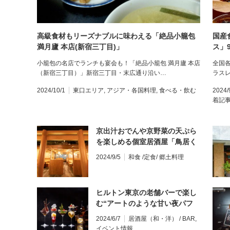
高級食材もリーズナブルに味わえる「絶品小籠包
国産
満月廬 本店(新宿三丁目)」
ス」
小籠包の名店でランチも宴会も！「絶品小籠包 満月廬 本店
全国
（新宿三丁目）」新宿三丁目・末広通り沿い…
ラスレ
2024/10/1
東口エリア
,
アジア・各国料理
,
食べる・飲む
2024/
着記
京出汁おでんや京野菜の天ぷら
を楽しめる個室居酒屋「鳥居く
ぐり」
2024/9/5
和食 /定食/ 郷土料理
ヒルトン東京の老舗バーで楽し
む“アートのような甘い夜パフ
ェ” 4種類が登場！6月14日～
2024/6/7
居酒屋（和・洋） / BAR
,
イベント情報