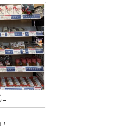
の
ナー
介！