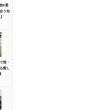
館6選
会う知
版】
で猫・
る癒し
選