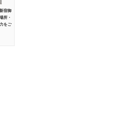
新宿御
場所・
力をご