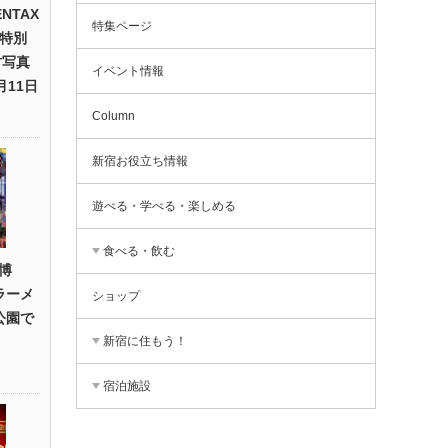
NTAX
特集ページ
 特別
村写真
イベント情報
月11日
Column
新宿お役立ち情報
遊べる・学べる・楽しめる
食べる・飲む
博
作ラーメ
ショップ
公園で
新宿に住もう！
宿泊施設