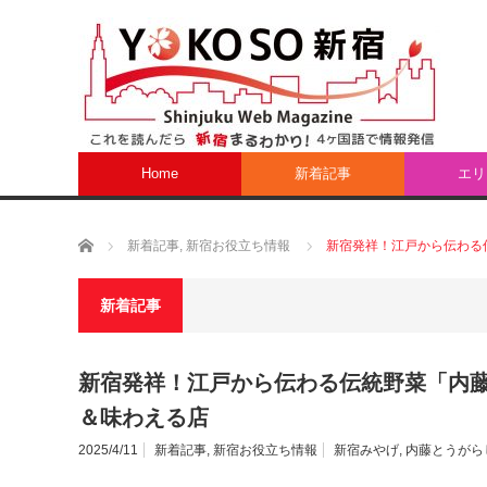
Home
新着記事
エリ
ホーム
新着記事
,
新宿お役立ち情報
新宿発祥！江戸から伝わる
新着記事
新宿発祥！江戸から伝わる伝統野菜「内
＆味わえる店
2025/4/11
新着記事
,
新宿お役立ち情報
新宿みやげ
,
内藤とうがら