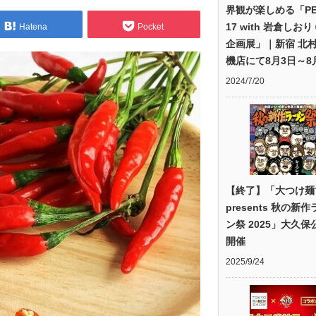
界観が楽しめる「PE
17 with 岩倉しおり
Hatena
Pocket
企画展」｜新宿 北
機店にて8月3日～8
2024/7/20
【終了】「大つけ麺
presents 秋の新
ン祭 2025」大久保
開催
2025/9/24