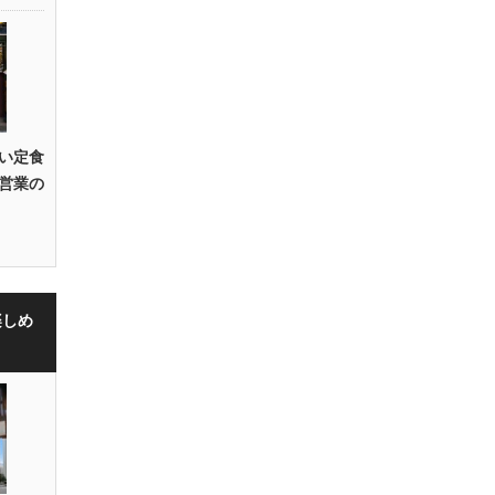
い定食
営業の
楽しめ