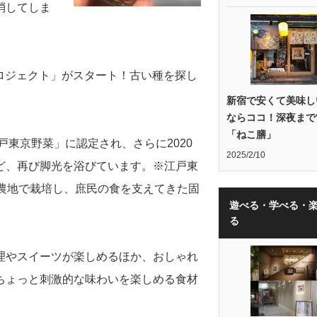
消してしま
プロジェクト」がスタート！古い種を探し
新宿で安くて美味し
ならココ！深夜まで
「ねこ膳」
戸東京野菜」に認定され、さらに2020
2025/2/10
ど、再び脚光を浴びています。※江戸東
農地で栽培し、庶民の食を支えてきた固
遊べる・学べる・
る
理やスイーツが楽しめるほか、おしゃれ
ちょっと刺激的な味わいを楽しめる食材