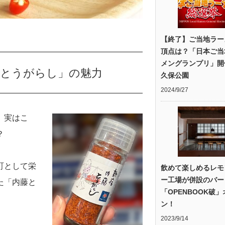
【終了】ご当地ラー
頂点は？「日本ご当
メングランプリ」開
藤とうがらし」の魅力
久保公園
2024/9/27
。実はこ
？
町として栄
飲めて楽しめるレモ
ー工場が併設のバー
た「内藤と
「OPENBOOK破
ン！
2023/9/14