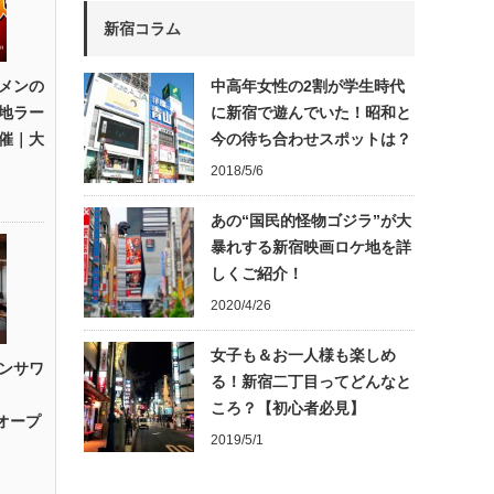
新宿コラム
メンの
中高年女性の2割が学生時代
地ラー
に新宿で遊んでいた！昭和と
催｜大
今の待ち合わせスポットは？
2018/5/6
あの“国民的怪物ゴジラ”が大
暴れする新宿映画ロケ地を詳
しくご紹介！
2020/4/26
女子も＆お一人様も楽しめ
ンサワ
る！新宿二丁目ってどんなと
ころ？【初心者必見】
」オープ
2019/5/1