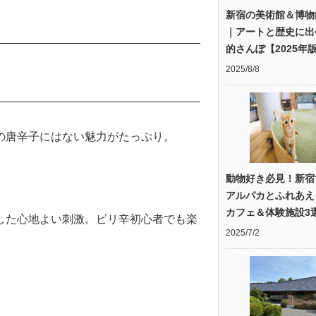
新宿の美術館＆博物
｜アートと歴史に出
的さんぽ【2025年
2025/8/8
の唐辛子にはない魅力がたっぷり。
動物好き必見！新宿
アルパカとふれあえ
カフェ＆体験施設3
した心地よい刺激。ピリ辛初心者でも楽
2025/7/2