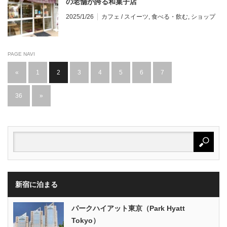
の老舗が誇る和菓子店
2025/1/26
カフェ / スイーツ
,
食べる・飲む
,
ショップ
PAGE NAVI
«
1
2
3
4
5
6
7
…
36
»
新宿に泊まる
パークハイアット東京（Park Hyatt
Tokyo）