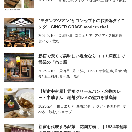
2025/2/23
新着記事
,
アジア・各国料理
,
食べる・飲む
“モダンアジアン”がコンセプトのお洒落ダイニ
ング「GINGER GRASS modern thai
vietnamese」
2025/2/10
新着記事
,
南口エリア
,
アジア・各国料理
,
食べる・飲む
新宿で安くて美味しい定食ならココ！深夜まで
営業の「ねこ膳」
2025/2/10
居酒屋（和・洋） / BAR
,
新着記事
,
和食 /定
食/ 郷土料理
,
食べる・飲む
【新宿中村屋】元祖クリームパン・名物カレ
ー・中華まん｜老舗グルメの魅力を徹底解
説！
2025/2/4
東口エリア
,
新着記事
,
アジア・各国料理
,
食
べる・飲む
,
ショップ
新宿を代表する銘菓「花園万頭 」｜1834年創業