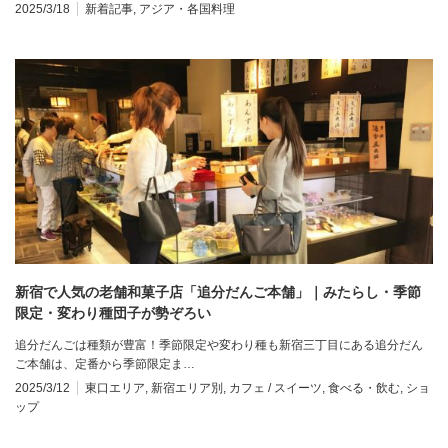
2025/3/18
新着記事
,
アジア・各国料理
新宿で人気の老舗和菓子店「追分だんご本舗」｜みたらし・季節
限定・変わり種団子が勢ぞろい
追分だんごは種類が豊富！季節限定や変わり種も新宿三丁目にある追分だん
ご本舗は、定番から季節限定ま…
2025/3/12
東口エリア
,
新宿エリア別
,
カフェ / スイーツ
,
食べる・飲む
,
ショ
ップ