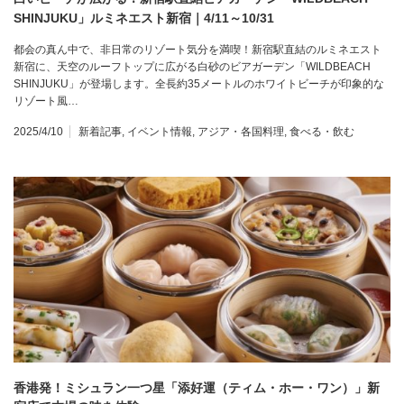
SHINJUKU」ルミネエスト新宿｜4/11～10/31
都会の真ん中で、非日常のリゾート気分を満喫！新宿駅直結のルミネエスト
新宿に、天空のルーフトップに広がる白砂のビアガーデン「WILDBEACH
SHINJUKU」が登場します。全長約35メートルのホワイトビーチが印象的な
リゾート風…
2025/4/10
新着記事
,
イベント情報
,
アジア・各国料理
,
食べる・飲む
香港発！ミシュラン一つ星「添好運（ティム・ホー・ワン）」新