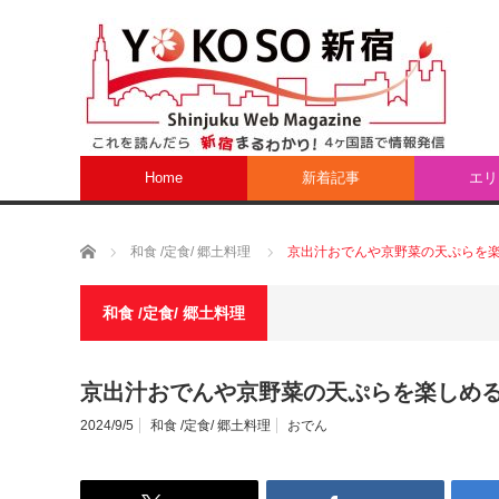
Home
新着記事
エリ
ホーム
和食 /定食/ 郷土料理
京出汁おでんや京野菜の天ぷらを
和食 /定食/ 郷土料理
京出汁おでんや京野菜の天ぷらを楽しめ
2024/9/5
和食 /定食/ 郷土料理
おでん