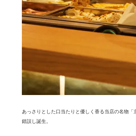
あっさりとした口当たりと優しく香る当店の名物「
錯誤し誕生。