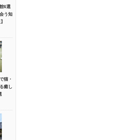
館6選
会う知
版】
で猫・
る癒し
選