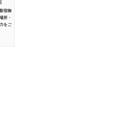
新宿御
場所・
力をご