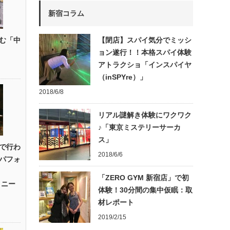
新宿コラム
む「中
【閉店】スパイ気分でミッシ
ョン遂行！！本格スパイ体験
アトラクショ「インスパイヤ
（inSPYre）」
2018/6/8
リアル謎解き体験にワクワク
♪「東京ミステリーサーカ
ス」
で行わ
2018/6/6
パフォ
「ZERO GYM 新宿店」で初
・ニー
体験！30分間の集中仮眠：取
材レポート
2019/2/15