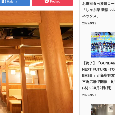
Hatena
Pocket
お寿司食べ放題コー
「しゃぶ菜 新宿マ
ネックス」
2022/9/12
【終了】「GUNDA
NEXT FUTURE -T
BASE-」が新宿住
三角広場で開催｜9月
(木)～10月2日(日)
2022/9/27