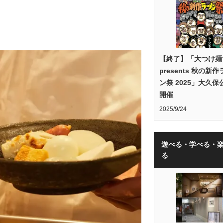
【終了】「大つけ麺
presents 秋の新
ン祭 2025」大久保
開催
2025/9/24
遊べる・学べる・
る