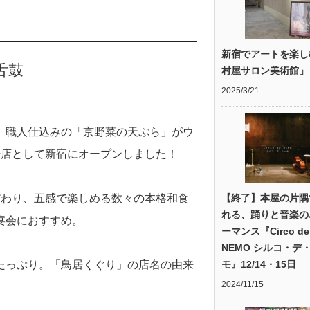
新宿でアートを楽し
舌鼓
村屋サロン美術館」
2025/3/21
、職人仕込みの「京野菜の天ぷら」がウ
号店として新宿にオープンしました！
だわり、五感で楽しめる数々の本格和食
【終了】本屋の片隅
れる、踊りと音楽の
宴会におすすめ。
ーマンス『Circo de
NEMO シルコ・デ
たっぷり。「鳥居くぐり」の店名の由来
モ』12/14・15日
2024/11/15