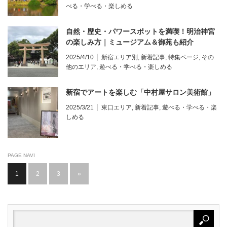
べる・学べる・楽しめる
自然・歴史・パワースポットを満喫！明治神宮
の楽しみ方｜ミュージアム＆御苑も紹介
2025/4/10
新宿エリア別
,
新着記事
,
特集ページ
,
その
他のエリア
,
遊べる・学べる・楽しめる
新宿でアートを楽しむ「中村屋サロン美術館」
2025/3/21
東口エリア
,
新着記事
,
遊べる・学べる・楽
しめる
PAGE NAVI
1
2
3
»