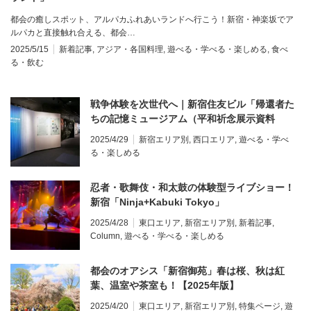
都会の癒しスポット、アルパカふれあいランドへ行こう！新宿・神楽坂でア
ルパカと直接触れ合える、都会…
2025/5/15
新着記事
,
アジア・各国料理
,
遊べる・学べる・楽しめる
,
食べ
る・飲む
戦争体験を次世代へ｜新宿住友ビル「帰還者た
ちの記憶ミュージアム（平和祈念展示資料
館）」
2025/4/29
新宿エリア別
,
西口エリア
,
遊べる・学べ
る・楽しめる
忍者・歌舞伎・和太鼓の体験型ライブショー！
新宿「Ninja+Kabuki Tokyo」
2025/4/28
東口エリア
,
新宿エリア別
,
新着記事
,
Column
,
遊べる・学べる・楽しめる
都会のオアシス「新宿御苑」春は桜、秋は紅
葉、温室や茶室も！【2025年版】
2025/4/20
東口エリア
,
新宿エリア別
,
特集ページ
,
遊