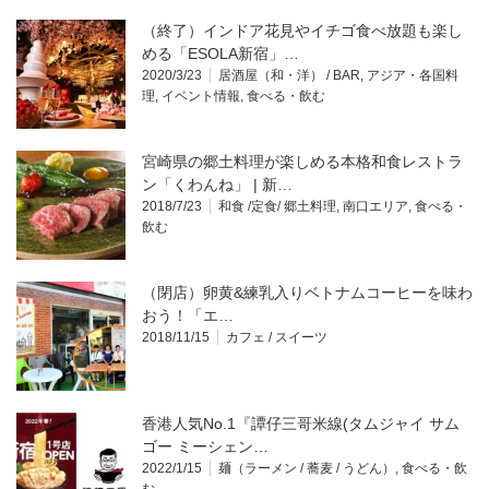
（終了）インドア花見やイチゴ食べ放題も楽し
める「ESOLA新宿」…
2020/3/23
居酒屋（和・洋） / BAR
,
アジア・各国料
理
,
イベント情報
,
食べる・飲む
宮崎県の郷土料理が楽しめる本格和食レストラ
ン「くわんね」 | 新…
2018/7/23
和食 /定食/ 郷土料理
,
南口エリア
,
食べる・
飲む
（閉店）卵黄&練乳入りベトナムコーヒーを味わ
おう！「エ…
2018/11/15
カフェ / スイーツ
香港人気No.1『譚仔三哥米線(タムジャイ サム
ゴー ミーシェン…
2022/1/15
麺（ラーメン / 蕎麦 / うどん）
,
食べる・飲