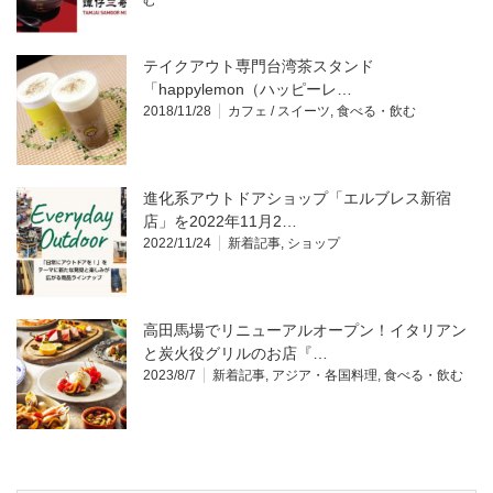
む
テイクアウト専門台湾茶スタンド
「happylemon（ハッピーレ…
2018/11/28
カフェ / スイーツ
,
食べる・飲む
進化系アウトドアショップ「エルブレス新宿
店」を2022年11月2…
2022/11/24
新着記事
,
ショップ
高田馬場でリニューアルオープン！イタリアン
と炭火役グリルのお店『…
2023/8/7
新着記事
,
アジア・各国料理
,
食べる・飲む