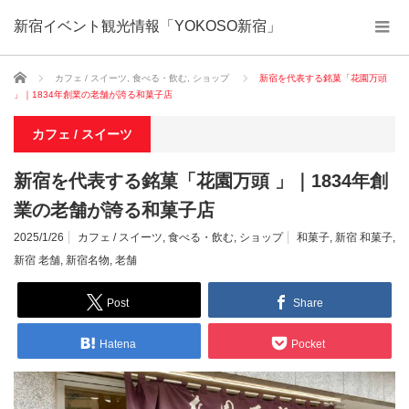
新宿イベント観光情報「YOKOSO新宿」
ホーム
カフェ / スイーツ
,
食べる・飲む
,
ショップ
新宿を代表する銘菓「花園万頭
」｜1834年創業の老舗が誇る和菓子店
カフェ / スイーツ
新宿を代表する銘菓「花園万頭 」｜1834年創
業の老舗が誇る和菓子店
2025/1/26
カフェ / スイーツ
,
食べる・飲む
,
ショップ
和菓子
,
新宿 和菓子
,
新宿 老舗
,
新宿名物
,
老舗
Post
Share
Hatena
Pocket