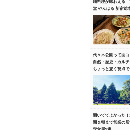
縄料理が味わえる「
堂 やんばる 新宿総
代々木公園って面白
自然・歴史・カルチ
ちょっと驚く視点で
開いててよかった！
間＆朝まで営業の居
定食屋9選