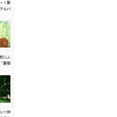
～！新
アルパ
史にふ
「新宿
シー沖