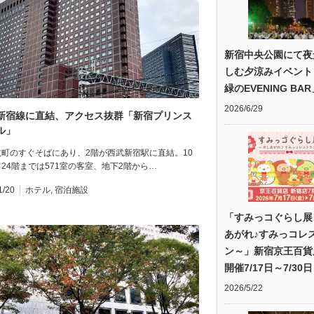
新宿中央公園にて夜
しむ夕涼みイベント
緑のEVENING BA
2026/6/29
新宿線に直結、アクセス抜群「新宿プリンス
ル」
伎町のすぐそばにあり、2階が西武新宿駅に直結。10
24階までは571室の客室、地下2階から…
1/20
ホテル
,
宿泊施設
「すみっコぐらし展
あがれ♪すみっコレ
ン～」新宿京王百貨
開催7/17日～7/30日
2026/5/22