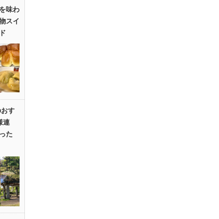
を味わ
物スイ
ド
のおす
様連
った