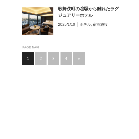
歌舞伎町の喧騒から離れたラグ
ジュアリーホテル
「BELLUSTAR TOKYO, A Pan
2025/1/10
ホテル
,
宿泊施設
Pacific Hotel」
PAGE NAVI
1
2
3
4
»