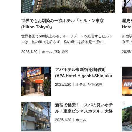
世界でもお馴染み一流ホテル「ヒルトン東京
歴史
(Hilton Tokyo)」
Hot
世界各国で500以上のホテル・リゾートを経営するヒルト
新宿
ンは、他の追従を許さず、格の違いを誇る超一流の…
京王プ
2025/1/20
ホテル
,
宿泊施設
2025/
アパホテル東新宿 歌舞伎町
(APA Hotel Higashi-Shinjuku
Kabukicho)
2025/1/20
ホテル
,
宿泊施設
新宿で格安！コスパの良いホテ
ル「東京ビジネスホテル」大浴
場付き
2025/1/20
ホテル