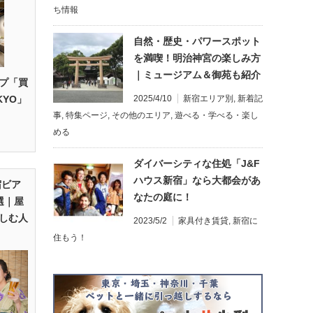
ち情報
自然・歴史・パワースポット
を満喫！明治神宮の楽しみ方
｜ミュージアム＆御苑も紹介
プ「買
KYO」
2025/4/10
新宿エリア別
,
新着記
事
,
特集ページ
,
その他のエリア
,
遊べる・学べる・楽し
める
ダイバーシティな住処「J&F
ハウス新宿」なら大都会があ
宿ビア
なたの庭に！
選｜屋
しむ人
2023/5/2
家具付き賃貸
,
新宿に
住もう！