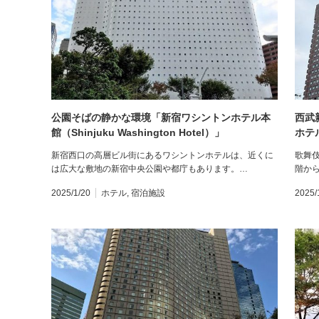
公園そばの静かな環境「新宿ワシントンホテル本
西武
館（Shinjuku Washington Hotel）」
ホテ
新宿西口の高層ビル街にあるワシントンホテルは、近くに
歌舞
は広大な敷地の新宿中央公園や都庁もあります。…
階から
2025/1/20
ホテル
,
宿泊施設
2025/