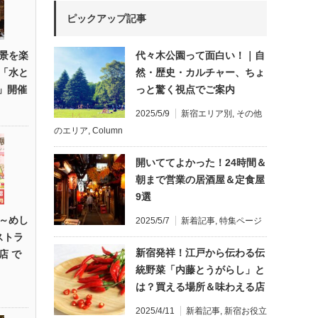
ピックアップ記事
景を楽
代々木公園って面白い！｜自
「水と
然・歴史・カルチャー、ちょ
R」開催
っと驚く視点でご案内
2025/5/9
新宿エリア別
,
その他
のエリア
,
Column
開いててよかった！24時間＆
朝まで営業の居酒屋＆定食屋
9選
～めし
2025/5/7
新着記事
,
特集ページ
ストラ
新宿発祥！江戸から伝わる伝
店 で
統野菜「内藤とうがらし」と
は？買える場所＆味わえる店
2025/4/11
新着記事
,
新宿お役立