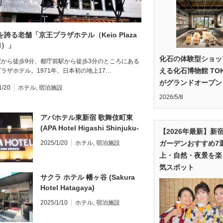
を誇る老舗「京王プラザホテル（Keio Plaza
el）」
化石の体験型ショッ
駅から徒歩9分、都庁前駅から徒歩3分のところにある
える化石博物館 TO
ラザホテル。1971年、日本初の地上17…
がグランドオープン
1/20
ホテル
,
宿泊施設
2026/5/8
アパホテル東新宿 歌舞伎町東
(APA Hotel Higashi Shinjuku-
【2026年最新】新
kabukichohigashi)
2025/1/20
ホテル
,
宿泊施設
ガーデンおすすめ7
上・自然・夜景を楽
気スポット
サクラ ホテル 幡ヶ谷 (Sakura
Hotel Hatagaya)
2025/1/10
ホテル
,
宿泊施設