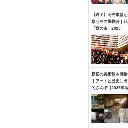
【終了】商売繁盛と
願う冬の風物詩｜花
「酉の市」2025
新宿の美術館＆博物
｜アートと歴史に出
的さんぽ【2025年