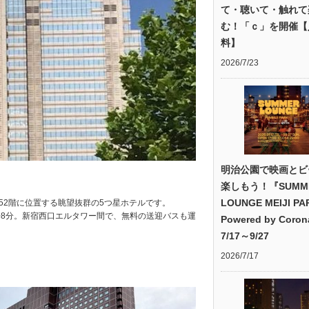
て・聴いて・触れて
む！「ｃ」を開催【
料】
2026/7/23
明治公園で映画とビ
楽しもう！『SUMM
LOUNGE MEIJI PA
52階に位置する眺望抜群の5つ星ホテルです。
歩8分。新宿西口エルタワー間で、無料の送迎バスも運
Powered by Coro
7/17～9/27
2026/7/17