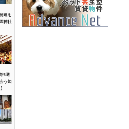
開運を
園神社
館6選
会う知
版】