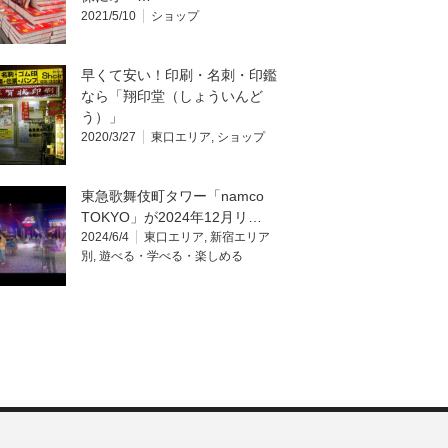
2021/5/10
ショップ
早くて安い！印刷・名刺・印鑑
なら「翔印堂（しょういんど
う）」
2020/3/27
東口エリア
,
ショップ
東急歌舞伎町タワー「namco
TOKYO」が2024年12月リ…
2024/6/4
東口エリア
,
新宿エリア
別
,
遊べる・学べる・楽しめる