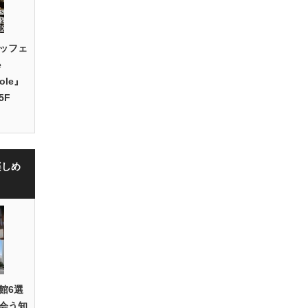
ッフェ
e
Hole』
5F
楽しめ
館6選
会う知