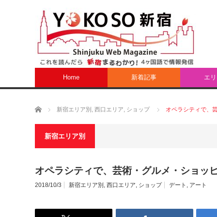
Home
新着記事
エリ
ホーム
新宿エリア別
,
西口エリア
,
ショップ
オペラシティで、
新宿エリア別
オペラシティで、芸術・グルメ・ショッ
2018/10/3
新宿エリア別
,
西口エリア
,
ショップ
デート
,
アート