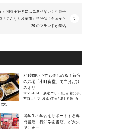
了）和菓子好きには見逃せない！和菓子
典「えんなり和菓市」初開催！全国から
28 のブランドが集結
24時間いつでも楽しめる！新宿
の穴場「小町食堂」で自分だけ
のオリ…
2025/4/14
新宿エリア別
,
新着記事
,
西口エリア
,
和食 /定食/ 郷土料理
,
食
・飲む
留学生の学習をサポートする専
門書店「行知学園書店」が大久
保にオー…