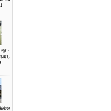
版】
で猫・
る癒し
選
新宿御