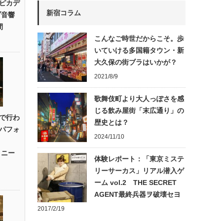
宿ピカデ
新宿コラム
ブ音響
間
こんなご時世だからこそ。歩
いていける多国籍タウン・新
大久保の街ブラはいかが？
2021/8/9
歌舞伎町より大人っぽさを感
じる飲み屋街「末広通り」の
で行わ
歴史とは？
パフォ
2024/11/10
・ニー
体験レポート：「東京ミステ
リーサーカス」リアル潜入ゲ
ーム vol.2 THE SECRET
AGENT最終兵器ヲ破壊セヨ
2017/2/19