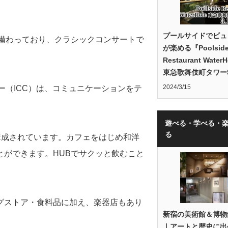
プールサイドでビュ
が備わっており、クラシックコンサートで
が楽める『Poolsid
Restaurant Water
東急歌舞伎町タワー
2024/3/15
ー（ICC）は、コミュニケーションをテ
遊べる・学べる・
る
で構成されています。カフェをはじめ和洋
とができます。HUBでサクッと飲むこと
グストア・食料品に加え、楽器店もあり
新宿の美術館＆博物
｜アートと歴史に出