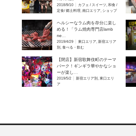
2018/9/10
カフェ / スイーツ
,
和食 /
定食/ 郷土料理
,
南口エリア
,
ショップ
ヘルシーなラム肉を存分に楽し
める！「ラム焼肉専門店lamb
ne…
2019/4/29
東口エリア
,
新宿エリア
別
,
食べる・飲む
【閉店】新宿歌舞伎町のテーマ
パーク！ギンギラ華やかなショ
ーが楽し…
2019/5/2
新宿エリア別
,
東口エリ
ア