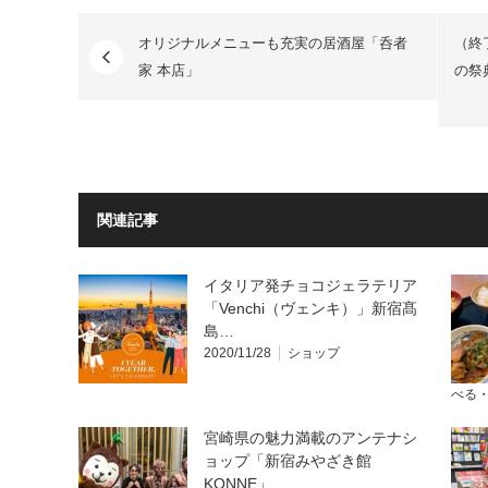
オリジナルメニューも充実の居酒屋「呑者
（終
家 本店」
の祭
関連記事
イタリア発チョコジェラテリア
「Venchi（ヴェンキ）」新宿髙
島…
2020/11/28
ショップ
べる
宮崎県の魅力満載のアンテナシ
ョップ「新宿みやざき館
KONNE」