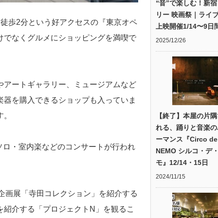
“音”で楽しむ！新
リー 映画祭｜ライ
徒歩2分という好アクセスの『東京オペ
上映開催1/14〜9日
けでなくグルメにショッピングを満喫で
2025/12/26
やアートギャラリー、ミュージアムなど
楽器を購入できるショップも入っていま
す。
【終了】本屋の片隅
れる、踊りと音楽の
ーマンス『Circo de
ソロ・室内楽などのコンサートが行われ
NEMO シルコ・デ
モ』12/14・15日
2024/11/15
の企画展「寺田コレクション」を紹介する
を紹介する「プロジェクトN」を観るこ