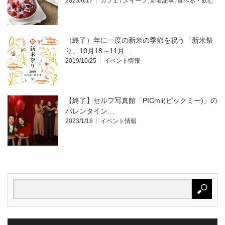
2023/6/17
カフェ / スイーツ
,
新着記事
,
食べる・飲む
（終了）年に一度の新米の季節を祝う「新米祭
り」10月18～11月…
2019/10/25
イベント情報
【終了】セルフ写真館「PICmii(ピックミー)」の
バレンタイン…
2023/1/18
イベント情報