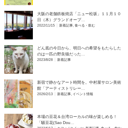
大阪の老舗鉄板焼店「ニュー松坂」１１月１０
日（木）グランドオープ…
2022/11/15
新着記事
,
食べる・飲む
どん底の今日から、明日への希望をもたらした
のは一匹の野良猫だった…
2023/8/28
新着記事
新宿で静かなアート時間を。中村屋サロン美術
館「アーティストリレー…
2026/2/13
新着記事
,
イベント情報
本場の豆花＆台湾ローカルの味が楽しめる！
「騒豆花(Sao Dou…