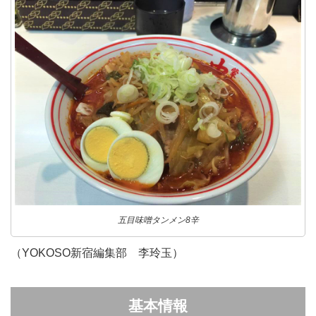
五目味噌タンメン8辛
（YOKOSO新宿編集部 李玲玉）
基本情報