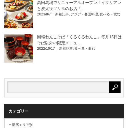
高田馬場でリニューアルオープン！イタリアン
と炭火役グリルのお店『…
2023/8/7
新着記事
,
アジア・各国料理
,
食べる・飲む
回転わんこそば「くるくるわんこ」毎月15日は
そば以外の限定メニュ…
2022/10/17
新着記事
,
食べる・飲む
カテゴリー
新宿エリア別