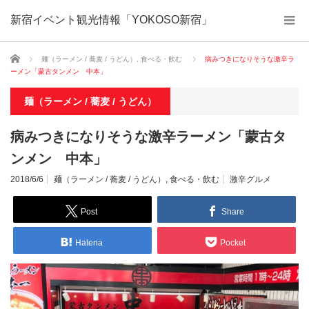
新宿イベント観光情報「YOKOSO新宿」
ホーム
麺（ラーメン / 蕎麦 / うどん）
,
食べる・飲む
病みつきになりそうな激辛ラ
ーメン「蒙古タンメン 中本」
麺（ラーメン / 蕎麦 / うどん）
病みつきになりそうな激辛ラーメン「蒙古タ
ンメン 中本」
2018/6/6
麺（ラーメン / 蕎麦 / うどん）
,
食べる・飲む
激辛グルメ
Post
Share
Hatena
Pocket