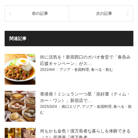
前の記事
次の記事
関連記事
街に活気を！新宿西口のガパオ食堂で「春呑み
応援キャンペーン」がス…
2022/4/4
アジア・各国料理
,
食べる・飲む
香港発！ミシュラン一つ星「添好運（ティム・
ホー・ワン）」新宿店で…
2025/3/24
南口エリア
,
アジア・各国料理
,
食べる・飲
む
何もかも金色！億万長者な暮らしを体験できる
（？）居酒屋『億万鳥者…