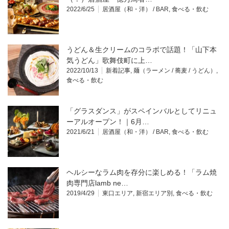
2022/6/25
居酒屋（和・洋） / BAR
,
食べる・飲む
うどん＆生クリームのコラボで話題！「山下本
気うどん」歌舞伎町に上…
2022/10/13
新着記事
,
麺（ラーメン / 蕎麦 / うどん）
,
食べる・飲む
「グラスダンス」がスペインバルとしてリニュ
ーアルオープン！｜6月…
2021/6/21
居酒屋（和・洋） / BAR
,
食べる・飲む
ヘルシーなラム肉を存分に楽しめる！「ラム焼
肉専門店lamb ne…
2019/4/29
東口エリア
,
新宿エリア別
,
食べる・飲む