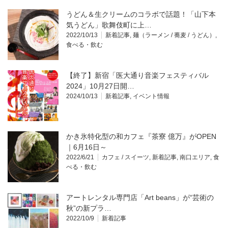
うどん＆生クリームのコラボで話題！「山下本
気うどん」歌舞伎町に上…
2022/10/13
新着記事
,
麺（ラーメン / 蕎麦 / うどん）
,
食べる・飲む
【終了】新宿「医大通り音楽フェスティバル
2024」10月27日開…
2024/10/13
新着記事
,
イベント情報
かき氷特化型の和カフェ『茶寮 億万』がOPEN
｜6月16日～
2022/6/21
カフェ / スイーツ
,
新着記事
,
南口エリア
,
食
べる・飲む
アートレンタル専門店「Art beans」が“芸術の
秋”の新プラ…
2022/10/9
新着記事