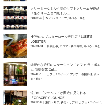
クリーミーなミルク味のソフトクリームが絶品
「生クリーム専門店ミル…
2018/6/4
カフェ / スイーツ
,
食べる・飲む
NY発のロブスターロール専門店「LUKE’S
LOBSTER」
2023/1/31
新着記事
,
アジア・各国料理
,
食べる・飲む
緑豊かな絶好のロケーション「カフェ ラ・ボエ
ム 新宿御苑 Caf…
2024/3/18
カフェ / スイーツ
,
アジア・各国料理
,
食べ
る・飲む
迫力のゴジラヘッドが間近に見られる
「GRACERY LOUNGE…
2025/5/8
東口エリア
,
新宿エリア別
,
カフェ / スイーツ
,