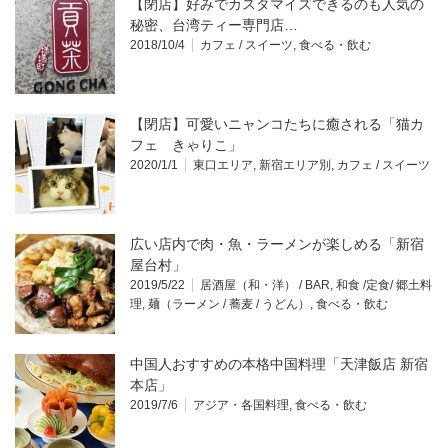
【閉店】好みでカスタマイズできるのも人気の
秘密、台湾ティー専門店…
2018/10/4
カフェ / スイーツ
,
食べる・飲む
【閉店】可愛いニャンコたちに癒される「猫カ
フェ きゃりこ」
2020/1/1
東口エリア
,
新宿エリア別
,
カフェ / スイーツ
広い店内で肉・魚・ラーメンが楽しめる「新宿
屋台村」
2019/5/22
居酒屋（和・洋） / BAR
,
和食 /定食/ 郷土料
理
,
麺（ラーメン / 蕎麦 / うどん）
,
食べる・飲む
中国人おすすめの本格中国料理「天津飯店 新宿
本店」
2019/7/6
アジア・各国料理
,
食べる・飲む