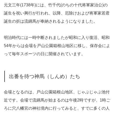
元文三年(1738年)には、竹千代(のちの十代将軍家治公)の
誕生を祝い興行が行われ、以降、厄除けおよび将軍家若君
誕生の折は流鏑馬が奉納されるようになりました。
明治時代には一時中断されましたが昭和に入り復活、昭和
54年からは会場を戸山公園箱根山地区に移し、保存会によ
って毎年スポーツの日に開催されています。
出番を待つ神馬（しんめ）たち
会場となるのは、戸山公園箱根山地区、じゃぶじゃぶ池付
近です。会場で流鏑馬が始まるのは午後2時ですが、1時ご
ろに穴八幡宮の神社境内に行ってみると、すでに多くの人