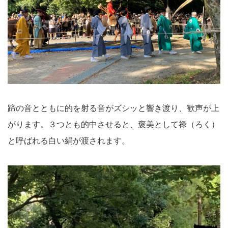
蹄の音とともに的を射る音がズシッと響き渡り、歓声が上
がります。３つとも的中させると、褒美として禄（ろく）
と呼ばれる白い絹が渡されます。