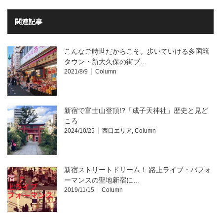
関連記事
こんなご時世だからこそ。歩いていける多国籍
タウン・新大久保の街ブ…
2021/8/9
Column
新宿で富士山登頂!?「成子天神社」歴史と見ど
ころ
2024/10/25
西口エリア
,
Column
新宿ストリートドリーム！ 路上ライブ・パフォ
ーマンスの聖地新宿に…
2019/11/15
Column