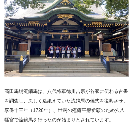
高田馬場流鏑馬は、八代将軍徳川吉宗が各家に伝わる古書
を調査し、久しく途絶えていた流鏑馬の儀式を復興させ、
享保十三年（1728年）、世嗣の疱瘡平癒祈願のため穴八
幡宮で流鏑馬を行ったのが始まりとされています。