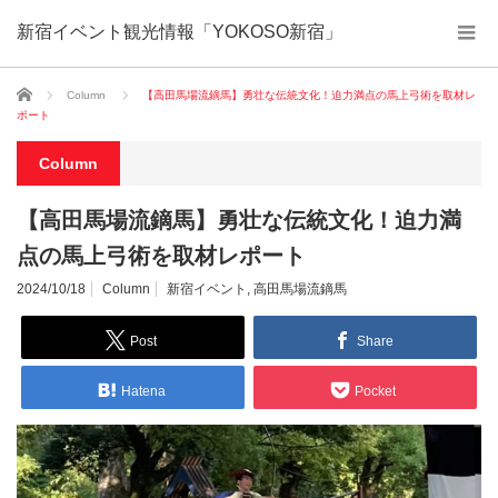
新宿イベント観光情報「YOKOSO新宿」
ホーム
Column
【高田馬場流鏑馬】勇壮な伝統文化！迫力満点の馬上弓術を取材レ
ポート
Column
【高田馬場流鏑馬】勇壮な伝統文化！迫力満
点の馬上弓術を取材レポート
2024/10/18
Column
新宿イベント
,
高田馬場流鏑馬
Post
Share
Hatena
Pocket