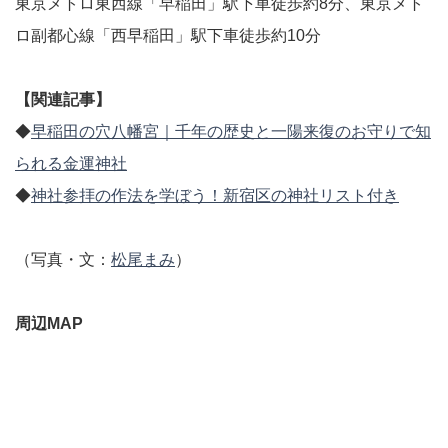
東京メトロ東西線「早稲田」駅下車徒歩約8分、東京メト
ロ副都心線「西早稲田」駅下車徒歩約10分
【関連記事】
◆
早稲田の穴八幡宮｜千年の歴史と一陽来復のお守りで知
られる金運神社
◆
神社参拝の作法を学ぼう！新宿区の神社リスト付き
（写真・文：
松尾まみ
）
周辺MAP