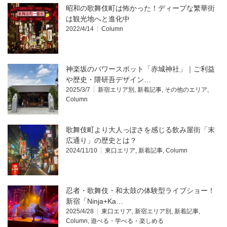
昭和の歌舞伎町は怖かった！ディープな繁華街
は観光地へと進化中
2022/4/14
Column
神楽坂のパワースポット「赤城神社」｜ご利益
や歴史・隈研吾デザイン…
2025/3/7
新宿エリア別
,
新着記事
,
その他のエリア
,
Column
歌舞伎町より大人っぽさを感じる飲み屋街「末
広通り」の歴史とは？
2024/11/10
東口エリア
,
新着記事
,
Column
忍者・歌舞伎・和太鼓の体験型ライブショー！
新宿「Ninja+Ka…
2025/4/28
東口エリア
,
新宿エリア別
,
新着記事
,
Column
,
遊べる・学べる・楽しめる