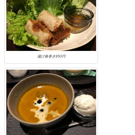
揚げ春巻き950円