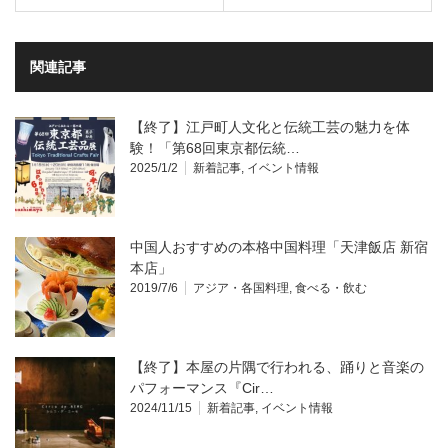
関連記事
【終了】江戸町人文化と伝統工芸の魅力を体
験！「第68回東京都伝統…
2025/1/2
新着記事
,
イベント情報
中国人おすすめの本格中国料理「天津飯店 新宿
本店」
2019/7/6
アジア・各国料理
,
食べる・飲む
【終了】本屋の片隅で行われる、踊りと音楽の
パフォーマンス『Cir…
2024/11/15
新着記事
,
イベント情報