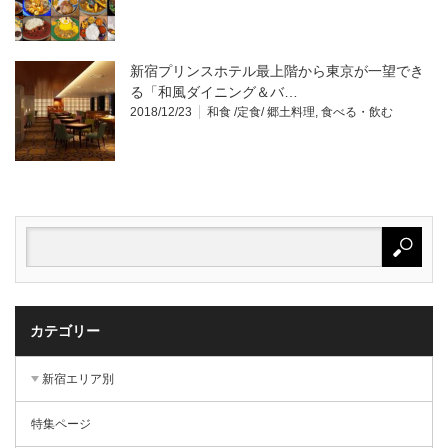
新宿プリンスホテル最上階から東京が一望でき
る「和風ダイニング＆バ…
2018/12/23
和食 /定食/ 郷土料理
,
食べる・飲む
カテゴリー
新宿エリア別
特集ページ