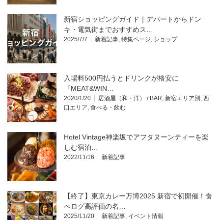
新宿ショッピングガイド｜デパートからドン
キ・電気街までおすすめス…
2025/7/7
新着記事
,
特集ページ
,
ショップ
入場料500円払うとドリンクが格安に
『MEAT&WIN…
2020/1/20
居酒屋（和・洋） / BAR
,
新宿エリア別
,
西
口エリア
,
食べる・飲む
Hotel Vintage神楽坂でアフタヌーンティーを楽
しむ宿泊…
2022/11/16
新着記事
【終了】東京カレー万博2025 新宿で初開催！食
べログ高評価の名…
2025/11/20
新着記事
,
イベント情報