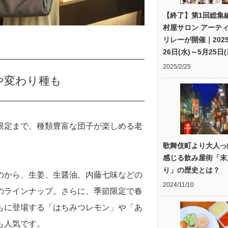
【終了】第1回総集
村屋サロン アーテ
リレーが開催｜202
26日(水)～5月25日(
2025/2/25
や変わり種も
限定まで、種類豊富な団子が楽しめる老
歌舞伎町より大人っ
感じる飲み屋街「末
り」の歴史とは？
のから、生姜、生醤油、内藤七味などの
2024/11/10
のラインナップ。さらに、季節限定で春
もに登場する「はちみつレモン」や「あ
も人気です。