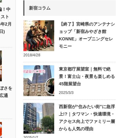
新宿コラム
編！中
ィスト
5年2月
【終了】宮崎県のアンテナシ
日)
ョップ「新宿みやざき館
KONNE」オープニングセレ
モニー
2018/4/28
東京都庁展望室｜無料で絶
景！富士山・夜景も楽しめる
45階展望台
ぽさを
2025/3/3
広通
西新宿が“住みたい街”に急浮
上!?｜タワマン・快適環境・
アクセス向上でファミリー層
からも人気の理由
2025/1/7