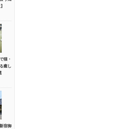
版】
で猫・
る癒し
選
新宿御