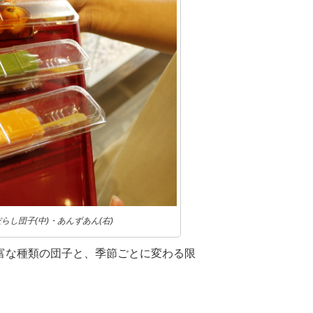
らし団子(中)・あんずあん(右)
富な種類の団子と、季節ごとに変わる限
。