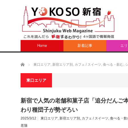
Home
新着記事
エリ
ホーム
東口エリア
,
新宿エリア別
,
カフェ / スイーツ
,
食べる・飲む
,
東口エリア
新宿で人気の老舗和菓子店「追分だんご
わり種団子が勢ぞろい
2025/3/12
東口エリア
,
新宿エリア別
,
カフェ / スイーツ
,
食べる・飲
老舗