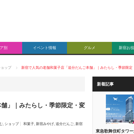
ア別
イベント情報
グルメ
新宿お
ショップ
新宿で人気の老舗和菓子店「追分だんご本舗」｜みたらし・季節限定
新着記事
本舗」｜みたらし・季節限定・変
む
,
ショップ
和菓子
,
新宿みやげ
,
追分だんご
,
新宿
東急歌舞伎町タワー