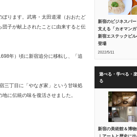
のぼります。武将・太田道灌（おおたど
新宿のビジネスパー
ら団子が献上されたことに由来すると伝
支える「カオマンガ
新宿エステックビル
登場
2022/5/11
698年）頃に新宿追分に移転し、「追
遊べる・学べる・
る
新宿三丁目に「やなぎ家」という甘味処
の地に伝統の味を復活させました。
新宿の美術館＆博物
｜アートと歴史に出