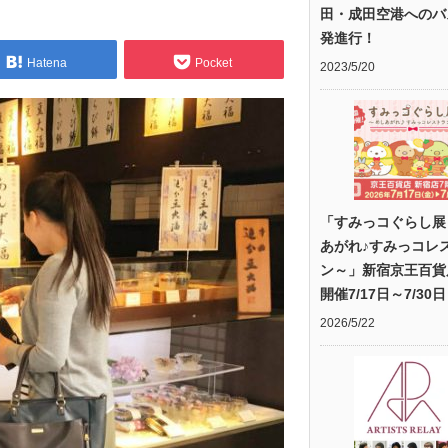
田・成田空港へのバ
発進行！
Hatena
Pocket
2023/5/20
「すみっコぐらし展
あがれ♪すみっコレ
ン～」新宿京王百貨
開催7/17日～7/30日
2026/5/22