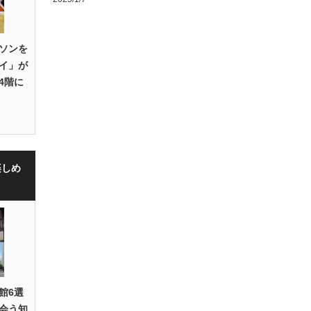
ソンを
イ」が
4階に
楽しめ
館6選
会う知