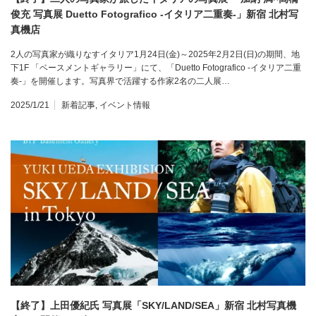
俊充 写真展 Duetto Fotografico -イタリア二重奏-」新宿 北村写
真機店
2人の写真家が織りなすイタリア1月24日(金)～2025年2月2日(日)の期間、地
下1F 「ベースメントギャラリー」にて、「Duetto Fotografico -イタリア二重
奏-」を開催します。写真界で活躍する作家2名の二人展…
2025/1/21
新着記事
,
イベント情報
【終了】上田優紀氏 写真展「SKY/LAND/SEA」新宿 北村写真機