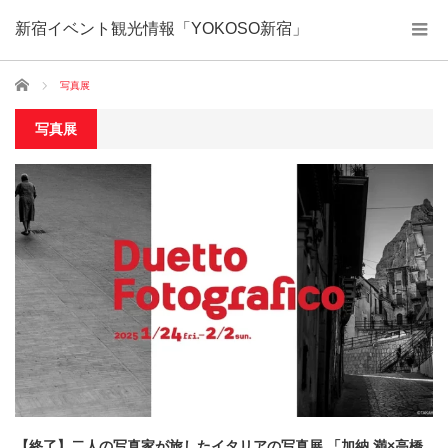
新宿イベント観光情報「YOKOSO新宿」
ホーム
写真展
写真展
【終了】二人の写真家が旅したイタリアの写真展 「加納 満×高橋