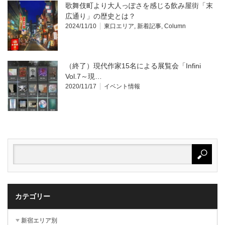
歌舞伎町より大人っぽさを感じる飲み屋街「末
広通り」の歴史とは？
2024/11/10
東口エリア
,
新着記事
,
Column
（終了）現代作家15名による展覧会「Infini
Vol.7～現…
2020/11/17
イベント情報
カテゴリー
新宿エリア別