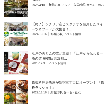
Restau…
2024/3/15
新着記事
,
アジア・各国料理
,
食べる・飲む
【終了】シチリア産ピスタチオを使用したスイ
ーツ＆フードが大集合！…
2024/10/16
新着記事
,
イベント情報
江戸の美と匠の技が集結！『江戸から伝わる一
筋の道 第69回東京都…
2025/12/9
イベント情報
鉄板料理居酒屋が新宿三丁目にオープン！ 『鉄
板ラッシュ！』
2022/12/16
新着記事
,
食べる・飲む