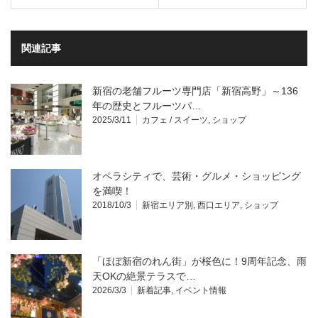
関連記事
新宿の老舗フルーツ専門店「新宿高野」～136
年の歴史とフルーツパ…
2025/3/11
カフェ / スイーツ
,
ショップ
オペラシティで、芸術・グルメ・ショッピング
を満喫！
2018/10/3
新宿エリア別
,
西口エリア
,
ショップ
「ほぼ新宿のれん街」が桜色に！9周年記念、雨
天OKの絶景テラスで…
2026/3/3
新着記事
,
イベント情報