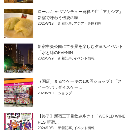
ロールキャベツシチュー発祥の店「アカシア」
新宿で味わう伝統の味
2025/3/18
新着記事
,
アジア・各国料理
新宿中央公園にて夜景を楽しむ夕涼みイベント
「水と緑のEVENIN…
2026/6/29
新着記事
,
イベント情報
（閉店）まるでケーキの100円ショップ！「ス
イーツパラダイスケー…
2020/2/10
ショップ
【終了】新宿三丁目飲み歩き！「WORLD WINE
FES 新宿…
2024/10/8
新着記事
,
イベント情報