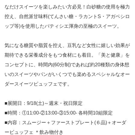
なだけスイーツを楽しみたい方必見！白砂糖の使用を極力
控え、自然派甘味料(てんさい糖・ラカントS・アガベシロ
ップ等)を使用したパティシエ渾身の至極のスイーツ。
気になる糖質や脂質を控え、豆乳など女性に嬉しい効果が
期待できる栄養成分をもつ食材にも着目。「美と健康」を
コンセプトに、時間内(60分制)であれば約20種類の身体想
いのスイーツやパンがいくつでも楽めるスペシャルなオー
ダースイーツビュッフェです。
■展開日：9/18(土)～週末・祝日限定
■時間：①11:00-②13:00-③15:00- 各時間10組限定
■内容：スムージー＋ファーストプレート(６品)＋オーダ
ービュッフェ ＊飲み物付き