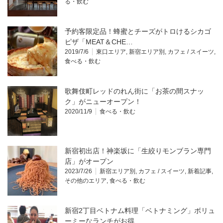
る・飲む
予約客限定品！蜂蜜とチーズがトロけるシカゴ
ピザ「MEAT＆CHE…
2019/7/6
東口エリア
,
新宿エリア別
,
カフェ / スイーツ
,
食べる・飲む
歌舞伎町レッドのれん街に「お茶の間スナッ
ク」がニューオープン！
2020/11/9
食べる・飲む
新宿初出店！神楽坂に「生絞りモンブラン専門
店」がオープン
2023/7/26
新宿エリア別
,
カフェ / スイーツ
,
新着記事
,
その他のエリア
,
食べる・飲む
新宿2丁目ベトナム料理「ベトナミング」ボリュ
ーミーなランチがお得…