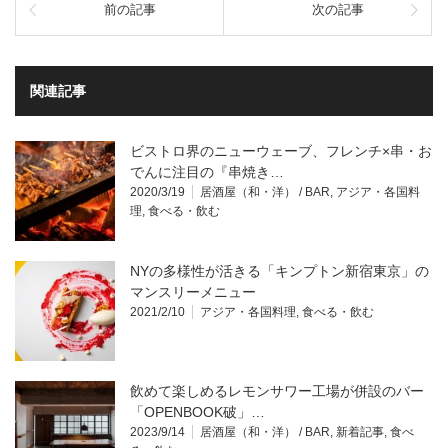
前の記事
次の記事
関連記事
ビストロ界のニューウェーブ、フレンチ×串・お
でんに注目の『串焼き…
2020/3/19
居酒屋（和・洋） / BAR
,
アジア・各国料
理
,
食べる・飲む
NYの多様性が活きる「キンプトン新宿東京」の
マンスリーメニュー
2021/2/10
アジア・各国料理
,
食べる・飲む
飲めて楽しめるレモンサワー工場が併設のバー
「OPENBOOK破」…
2023/9/14
居酒屋（和・洋） / BAR
,
新着記事
,
食べ