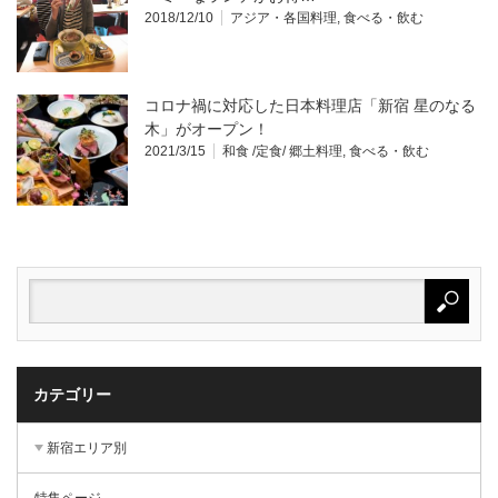
2018/12/10
アジア・各国料理
,
食べる・飲む
コロナ禍に対応した日本料理店「新宿 星のなる
木」がオープン！
2021/3/15
和食 /定食/ 郷土料理
,
食べる・飲む
カテゴリー
新宿エリア別
特集ページ