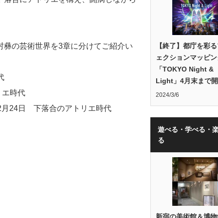
村彝の芸術世界を3章に分けてご紹介い
【終了】都庁を彩る
ェクションマッピン
「TOKYO Night &
代
Light」4月末まで
リエ時代
2024/3/6
年12月24日 下落合のアトリエ時代
遊べる・学べる・
る
新宿の美術館＆博物