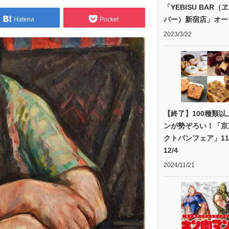
「YEBISU BAR（
バー）新宿店」オー
Hatena
Pocket
2023/3/22
【終了】100種類以
ンが勢ぞろい！「京
クトパンフェア」11/
12/4
2024/11/21