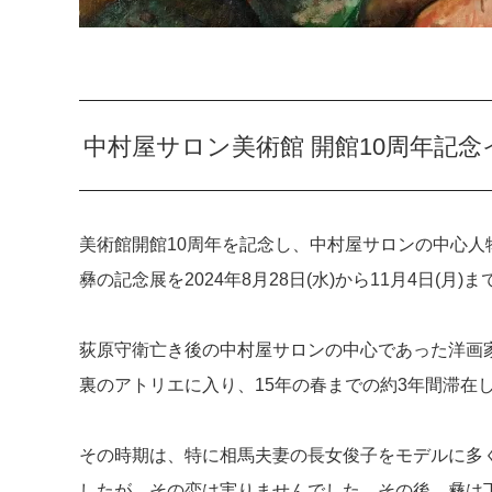
中村屋サロン美術館 開館10周年記
美術館開館10周年を記念し、中村屋サロンの中心人
彝の記念展を2024年8月28日(水)から11月4日(月)
荻原守衛亡き後の中村屋サロンの中心であった洋画家
裏のアトリエに入り、15年の春までの約3年間滞在
その時期は、特に相馬夫妻の長女俊子をモデルに多
したが、その恋は実りませんでした。その後、彝は