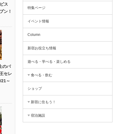
ヱビス
特集ページ
プン！
イベント情報
Column
新宿お役立ち情報
遊べる・学べる・楽しめる
上のパ
王セレ
食べる・飲む
21～
ショップ
新宿に住もう！
宿泊施設