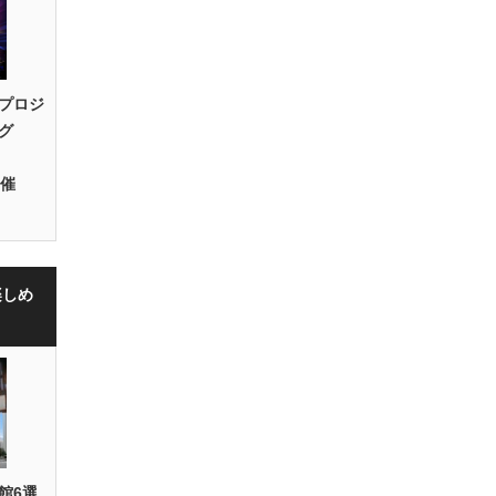
プロジ
グ
開催
楽しめ
館6選