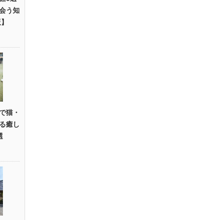
会う知
版】
で猫・
る癒し
選