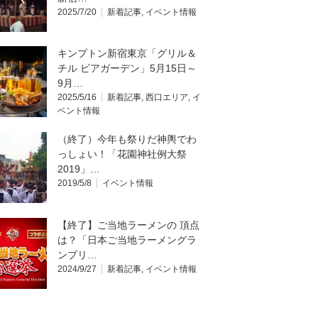
2025/7/20
新着記事
,
イベント情報
キンプトン新宿東京「グリル＆
チル ビアガーデン」5月15日～
9月…
2025/5/16
新着記事
,
西口エリア
,
イ
ベント情報
（終了）今年も祭りだ神輿でわ
っしょい！「花園神社例大祭
2019」…
2019/5/8
イベント情報
【終了】ご当地ラーメンの 頂点
は？「日本ご当地ラーメングラ
ンプリ…
2024/9/27
新着記事
,
イベント情報