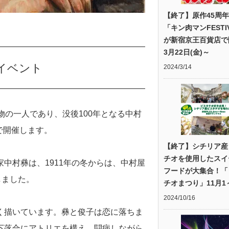
【終了】原作45周
「キン肉マンFESTI
が新宿京王百貨店で
3月22日(金)～
念イベント
2024/3/14
物の一人であり、没後100年となる中村
まで開催します。
【終了】シチリア産
チオを使用したスイ
中村彝は、1911年の冬からは、中村屋
フードが大集合！「
しました。
チオまつり」11月1
2024/10/16
く描いています。彝と俊子は恋に落ちま
下落合にアトリエを構え、闘病しながら