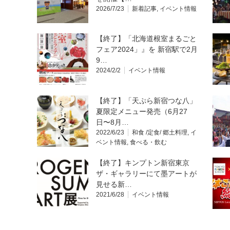
2026/7/23
新着記事
,
イベント情報
【終了】「北海道根室まるごと
フェア2024」』を 新宿駅で2月
9…
2024/2/2
イベント情報
【終了】「天ぷら新宿つな八」
夏限定メニュー発売（6月27
日〜8月…
2022/6/23
和食 /定食/ 郷土料理
,
イ
ベント情報
,
食べる・飲む
【終了】キンプトン新宿東京
ザ・ギャラリーにて墨アートが
見せる新…
2021/6/28
イベント情報