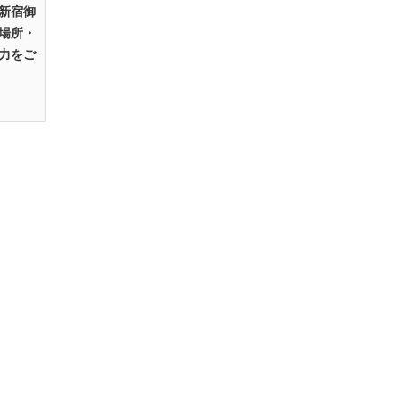
新宿御
場所・
力をご