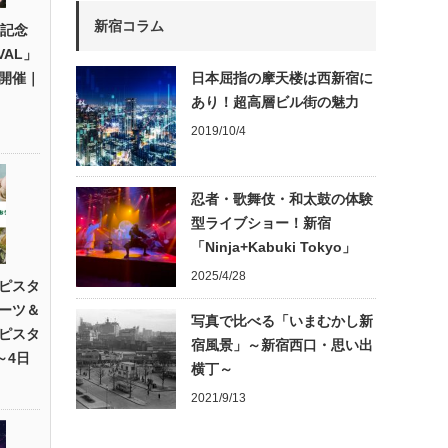
新宿コラム
年記念
VAL」
開催｜
日本屈指の摩天楼は西新宿に
あり！超高層ビル街の魅力
2019/10/4
忍者・歌舞伎・和太鼓の体験
型ライブショー！新宿
「Ninja+Kabuki Tokyo」
2025/4/28
ピスタ
ーツ＆
写真で比べる「いまむかし新
ピスタ
宿風景」～新宿西口・思い出
～4日
横丁～
2021/9/13