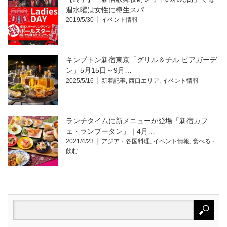
週水曜は女性に樽生スパ…
2019/5/30
イベント情報
キンプトン新宿東京「グリル＆チル ビアガーデ
ン」5月15日～9月…
2025/5/16
新着記事
,
西口エリア
,
イベント情報
ランチタイムに新メニューが登場「新宿カフ
ェ・ランブータン」｜4月…
2021/4/23
アジア・各国料理
,
イベント情報
,
食べる・
飲む