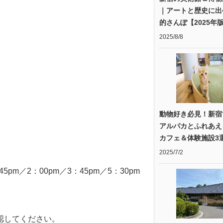
｜アートと歴史に出
的さんぽ【2025年
2025/8/8
動物好き必見！新宿
アルパカとふれあえ
カフェ＆体験施設3
2025/7/2
45pm／2：00pm／3：45pm／5：30pm
認してください。