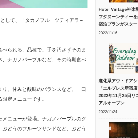
Hotel Vintage神
フタヌーンティーを
ーとして、「タカノフルーツティアラ～
宿泊プランがスター
2022/11/16
食べられる」品種で、手を汚さずそのま
ネ、ナガノパープルなど、その時期食べ
進化系アウトドアシ
「エルブレス新宿店
まり、甘みと酸味のバランスなど、一口
2022年11月25日
る限定メニューです。
アルオープン
2022/11/24
たメニューが登場。ナガノパープルのグ
、ぶどうのフルーツサンドなど、ぶどう