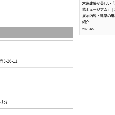
木造建築が美しい「
苑ミュージアム」｜
展示内容・建築の魅
紹介
2025/6/9
3-26-11
1分