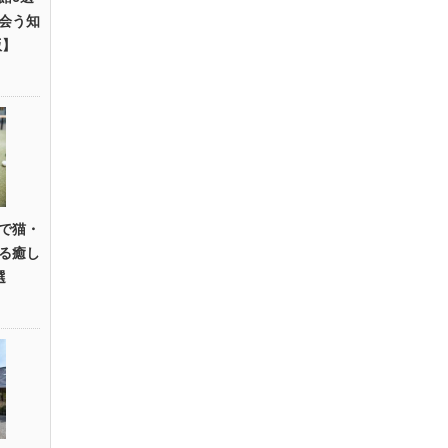
会う知
版】
で猫・
る癒し
選