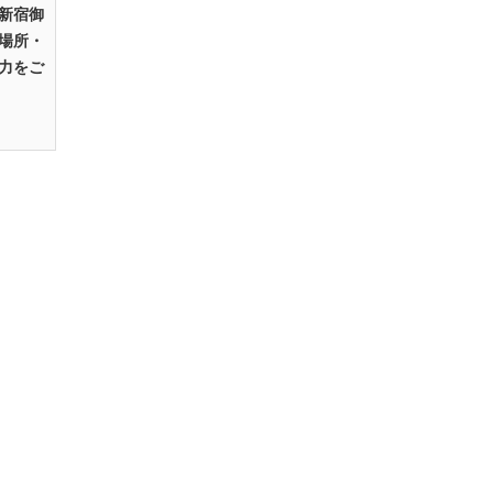
新宿御
場所・
力をご