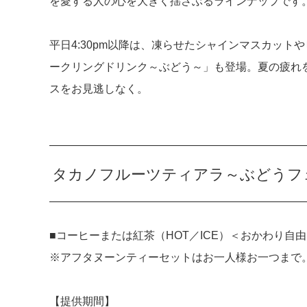
を愛する人の心を大きく揺さぶるラインナップです
平日4:30pm以降は、凍らせたシャインマスカット
ークリングドリンク～ぶどう～」も登場。夏の疲れ
スをお見逃しなく。
タカノフルーツティアラ～ぶどうフ
■コーヒーまたは紅茶（HOT／ICE）＜おかわり自
※アフタヌーンティーセットはお一人様お一つまで
【提供期間】