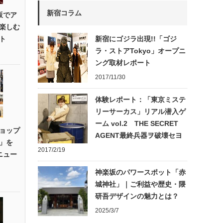
新宿コラム
楽坂でア
楽しむ
ト
新宿にゴジラ出現!!「ゴジ
ラ・ストアTokyo」オープニ
ング取材レポート
2017/11/30
体験レポート：「東京ミステ
リーサーカス」リアル潜入ゲ
ーム vol.2 THE SECRET
ョップ
AGENT最終兵器ヲ破壊セヨ
」を
2017/2/19
リニュー
神楽坂のパワースポット「赤
城神社」｜ご利益や歴史・隈
研吾デザインの魅力とは？
2025/3/7