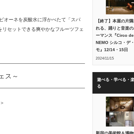
。
やピオーネを炭酸水に浮かべたて「スパ
【終了】本屋の片隅
れる、踊りと音楽の
をリセットできる爽やかなフルーツフェ
ーマンス『Circo de
NEMO シルコ・デ
モ』12/14・15日
2024/11/15
ェス～
遊べる・学べる・
る
由＞
。
新宿の美術館＆博物