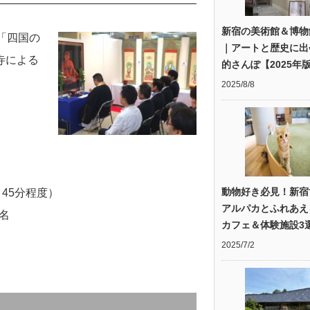
新宿の美術館＆博物
「四国の
｜アートと歴史に出
寺による
的さんぽ【2025年
2025/8/8
動物好き必見！新宿
～45分程度）
アルパカとふれあえ
名
カフェ＆体験施設3
2025/7/2