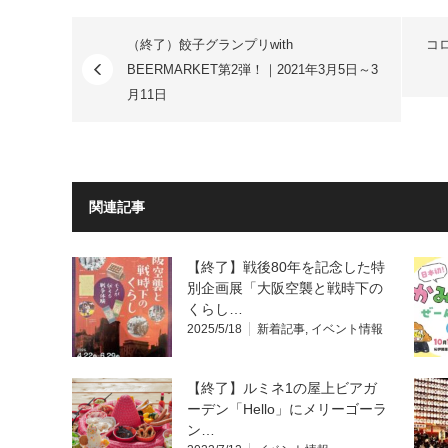
（終了）餃子グランプリwith
コ
BEERMARKET第2弾！｜2021年3月5日～3
月11日
関連記事
【終了】戦後80年を記念した特
別企画展「大阪空襲と戦時下の
くらし…
2025/5/18
新着記事
,
イベント情報
【終了】ルミネ1の屋上ビアガ
ーデン「Hello」にメリーゴーラ
ン…