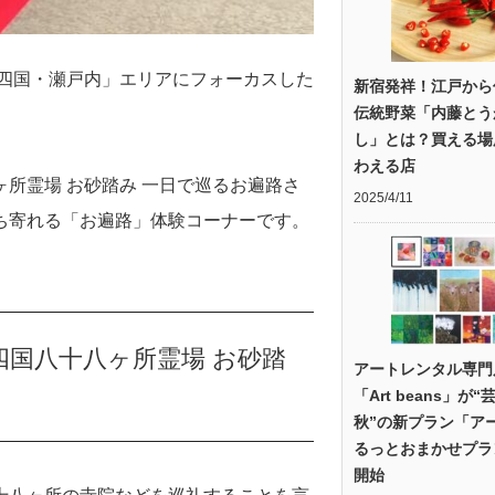
「四国・瀬戸内」エリアにフォーカスした
新宿発祥！江戸から
伝統野菜「内藤とう
し」とは？買える場
わえる店
所霊場 お砂踏み 一日で巡るお遍路さ
2025/4/11
ち寄れる「お遍路」体験コーナーです。
国八十八ヶ所霊場 お砂踏
アートレンタル専門
「Art beans」が“
秋”の新プラン「ア
るっとおまかせプラ
開始