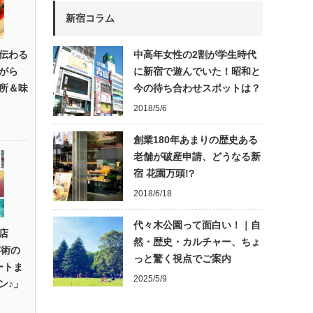
新宿コラム
伝わる
中高年女性の2割が学生時代
がら
に新宿で遊んでいた！昭和と
所＆味
今の待ち合わせスポットは？
2018/5/6
創業180年あまりの歴史ある
老舗が破産申請、どうなる新
宿 花園万頭!?
2018/6/18
代々木公園って面白い！｜自
店
然・歴史・カルチャー、ちょ
芸術の
っと驚く視点でご案内
ートま
2025/5/9
ン♪」