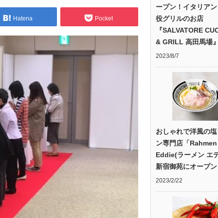
ープン！イタリアン
役グリルのお店
Hatena
Pocket
『SALVATORE CU
& GRILL 高田馬場
2023/8/7
おしゃれで洋風の塩
ン専門店「Rahmen
Eddie(ラーメン エ
新宿御苑にオープン
2023/2/22