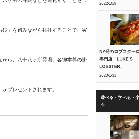
十八ヶ所の寺院などを巡礼することを言
2022/10/9
お砂」を踏みながら礼拝することで、実
NY発のロブスター
専門店「LUKE’S
ながら、八十八ヶ所霊場、各御本尊の掛
LOBSTER」
2023/1/31
」がプレゼントされます。
遊べる・学べる・
る