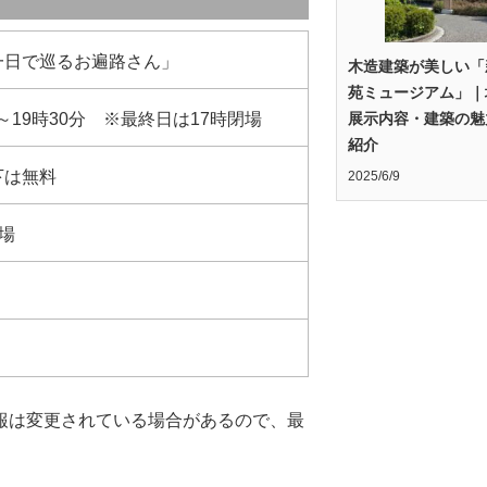
一日で巡るお遍路さん」
木造建築が美しい「
苑ミュージアム」｜
展示内容・建築の魅
～19時30分 ※最終日は17時閉場
紹介
下は無料
2025/6/9
場
報は変更されている場合があるので、最