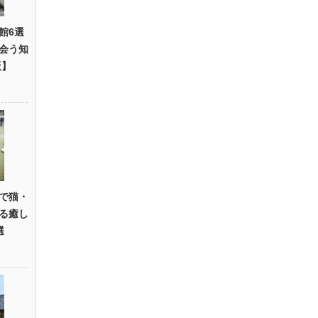
館6選
会う知
版】
で猫・
る癒し
選