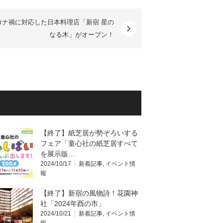
ロナ禍に対応した日本料理店「新宿 星の
なる木」がオープン！
【終了】紙芝居が勢ぞろいする
フェア「童心社の紙芝居すべて
を展示販…
2024/10/17
新着記事
,
イベント情
報
【終了】新宿の風物詩！花園神
社「2024年酉の市」
2024/10/21
新着記事
,
イベント情