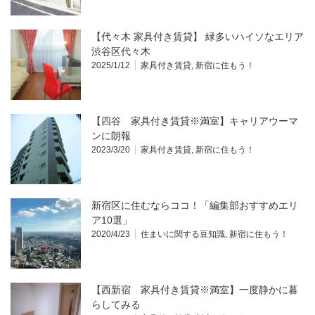
【代々木 家具付き賃貸】 緑多いハイソなエリア
渋谷区代々木
2025/1/12
家具付き賃貸
,
新宿に住もう！
【四谷 家具付き賃貸※満室】キャリアウーマ
ンに朗報
2023/3/20
家具付き賃貸
,
新宿に住もう！
新宿区に住むならココ！「編集部おすすめエリ
ア10選」
2020/4/23
住まいに関する豆知識
,
新宿に住もう！
【西新宿 家具付き賃貸※満室】一度静かに暮
らしてみる