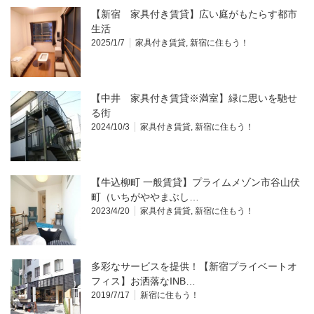
【新宿 家具付き賃貸】広い庭がもたらす都市
生活
2025/1/7
家具付き賃貸
,
新宿に住もう！
【中井 家具付き賃貸※満室】緑に思いを馳せ
る街
2024/10/3
家具付き賃貸
,
新宿に住もう！
【牛込柳町 一般賃貸】プライムメゾン市谷山伏
町（いちがややまぶし…
2023/4/20
家具付き賃貸
,
新宿に住もう！
多彩なサービスを提供！【新宿プライベートオ
フィス】お洒落なINB…
2019/7/17
新宿に住もう！