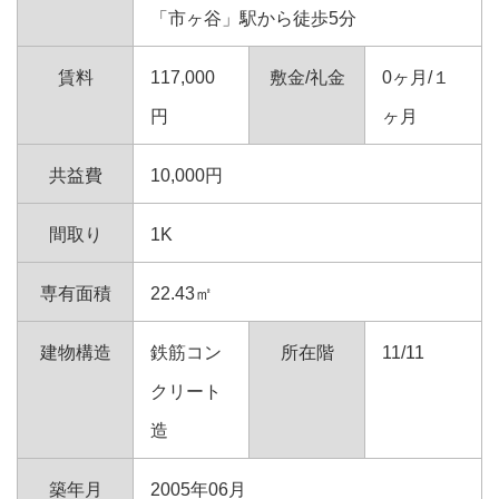
「市ヶ谷」駅から徒歩5分
賃料
117,000
敷金/礼金
0ヶ月/１
円
ヶ月
共益費
10,000円
間取り
1K
専有面積
22.43㎡
建物構造
鉄筋コン
所在階
11/11
クリート
造
築年月
2005年06月