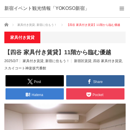
新宿イベント観光情報「YOKOSO新宿」
ホーム
家具付き賃貸
,
新宿に住もう！
【四谷 家具付き賃貸】11階から臨む優越
家具付き賃貸
【四谷 家具付き賃貸】11階から臨む優越
2025/2/7
家具付き賃貸
,
新宿に住もう！
新宿区賃貸
,
四谷 家具付き賃貸
,
スカイコート神楽坂弐番館
Post
Share
Hatena
Pocket