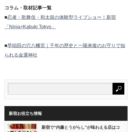
コラム・取材記事一覧
■
忍者・歌舞伎・和太鼓の体験型ライブショー！新宿
「Ninja+Kabuki Tokyo」
■
早稲田の穴八幡宮｜千年の歴史と一陽来復のお守りで知
られる金運神社
新宿お役立ち情報
新宿で“内藤とうがらし”が味わえる店はコ