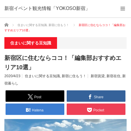
新宿イベント観光情報「YOKOSO新宿」
ホーム
住まいに関する豆知識
,
新宿に住もう！
新宿区に住むならココ！「編集部お
すすめエリア10選」
住まいに関する豆知識
新宿区に住むならココ！「編集部おすすめエ
リア10選」
2020/4/23
住まいに関する豆知識
,
新宿に住もう！
新宿賃貸
,
新宿在住
,
新
宿暮らし
Post
Share
Hatena
Pocket