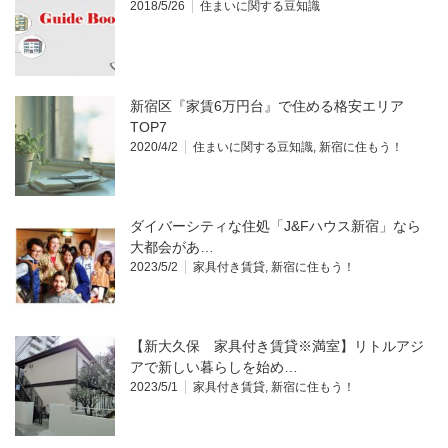
2018/5/26
住まいに関する豆知識
新宿区『家賃6万円台』で住める格安エリア
TOP7
2020/4/2
住まいに関する豆知識
,
新宿に住もう！
ダイバーシティな住処「J&Fハウス新宿」なら
大都会があ…
2023/5/2
家具付き賃貸
,
新宿に住もう！
【新大久保 家具付き賃貸※満室】リトルアジ
アで新しい暮らしを始め…
2023/5/1
家具付き賃貸
,
新宿に住もう！