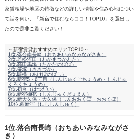
家賃相場や地区の特徴などの詳しい情報や住み心地につい
て話を伺い、「新宿で住むならココ！TOP10」を選出し
たので是非ご覧ください！
～新宿賃貸おすすめエリアTOP10～
1位.落合南長崎（おちあいみなみながさき）
2位.若松河田（わかまつかわだ）
3位.高田馬場（たかだのばば）
4位.笹塚（ささづか）
5位.曙橋（あけぼのばし）
6位.新宿5・6丁目（しんじゅくごちょうめ・しんじゅ
くろくちょうめ）
7位.初台（はつだい）
8位.新宿御苑（しんじゅくぎょえん）
9位.新大久保・大久保（しんおおくぼ・おおくぼ）
10位.西新宿（にししんじゅく）
1位.落合南長崎（おちあいみなみながさ
き）