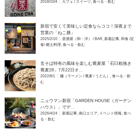
2018/10/4
カフェ / スイーツ
,
食べる・飲む
新宿で安くて美味しい定食ならココ！深夜まで
営業の「ねこ膳」
2025/2/10
居酒屋（和・洋） / BAR
,
新着記事
,
和食 /定
食/ 郷土料理
,
食べる・飲む
玄そば特有の風味を楽しむ蕎麦屋「石臼粗挽き
蕎麦28」7月22日オ…
2022/8/1
麺（ラーメン / 蕎麦 / うどん）
,
食べる・飲
む
ニュウマン新宿「GARDEN HOUSE（ガーデン
ハウス）」でデ…
2026/4/24
新着記事
,
南口エリア
,
イベント情報
,
食べ
る・飲む