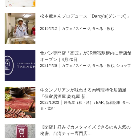
松本薫さんプロデュース「Darcy’s(ダシーズ)」
…
2019/2/12
カフェ / スイーツ
,
食べる・飲む
食パン専門店「高匠」がJR新宿駅構内に新店舗
オープン｜4月20日…
2021/4/26
カフェ / スイーツ
,
食べる・飲む
,
ショップ
牛タンブリアンが味わえる肉料理特化居酒屋
「個室居酒屋 麹丸屋 新…
2022/10/23
居酒屋（和・洋） / BAR
,
新着記事
,
食べ
る・飲む
【閉店】好みでカスタマイズできるのも人気の
秘密、台湾ティー専門店…