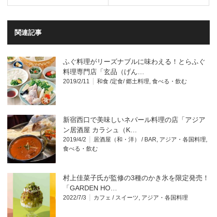
関連記事
ふぐ料理がリーズナブルに味わえる！とらふぐ
料理専門店「玄品（げん…
2019/2/11
和食 /定食/ 郷土料理
,
食べる・飲む
新宿西口で美味しいネパール料理の店「アジア
ン居酒屋 カラシュ（K…
2019/4/2
居酒屋（和・洋） / BAR
,
アジア・各国料理
,
食べる・飲む
村上佳菜子氏が監修の3種のかき氷を限定発売！
「GARDEN HO…
2022/7/3
カフェ / スイーツ
,
アジア・各国料理