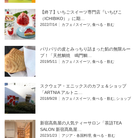
【終了】いちごスイーツ専門店『いちびこ
（ICHIBIKO）』に期…
2022/7/14
カフェ / スイーツ
,
食べる・飲む
パリパリの皮とみっちり詰まった餡の無限ルー
プ！「天然鯛焼 鳴門鯛…
2019/5/11
カフェ / スイーツ
,
食べる・飲む
スクウェア・エニックスのカフェ＆ショップ
「ARTNIA アルトニ…
2018/9/28
カフェ / スイーツ
,
食べる・飲む
,
ショップ
新宿高島屋の人気ティーサロン「茶語TEA
SALON 新宿髙島屋…
2023/1/23
アジア・各国料理
,
食べる・飲む