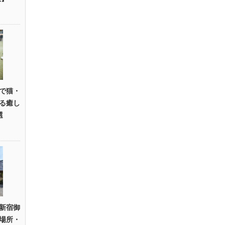
で猫・
る癒し
選
新宿御
場所・