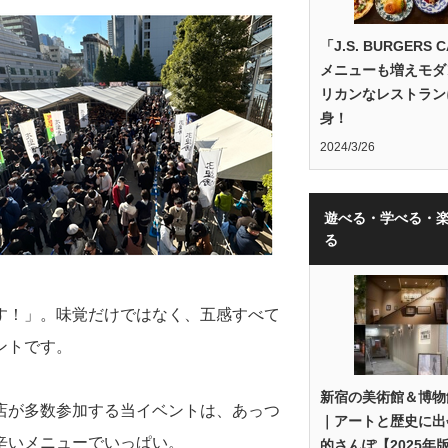
「J.S. BURGERS 
メニューも増えモダ
リカンなレストラン
身！
2024/3/26
遊べる・学べる・
る
す！」。味覚だけではなく、五感すべて
ントです。
新宿の美術館＆博物
店が多数参加する当イベントは、あっつ
｜アートと歴史に出
辛いメニューでいっぱい。
的さんぽ【2025年