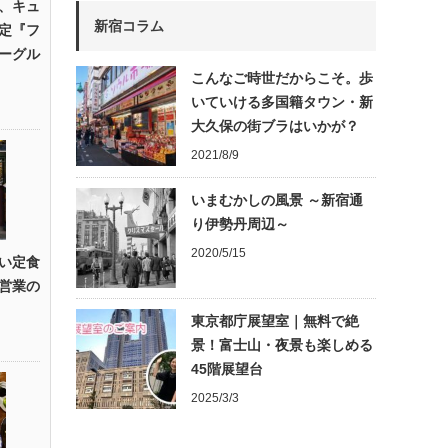
、キュ
新宿コラム
定『フ
ーグル
こんなご時世だからこそ。歩
いていける多国籍タウン・新
大久保の街ブラはいかが？
2021/8/9
いまむかしの風景 ～新宿通
り伊勢丹周辺～
2020/5/15
い定食
営業の
東京都庁展望室｜無料で絶
景！富士山・夜景も楽しめる
45階展望台
2025/3/3