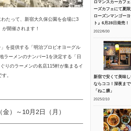
ロマンスカーカフェ
ーズカフェにて夏限
ローズンマンゴーヨ
月間にわたって、新宿大久保公園を会場に3
ト』6月28日発売！
」が開催されます！
2022/6/30
ー」を提供する「明治プロビオヨーグル
は、ご当地ラーメンのナンバー1を決定する「日
ぐりのラーメンの名店115軒が集まるイ
です。
新宿で安くて美味し
ならココ！深夜まで
「ねこ膳」
2025/2/10
（金）～10月2日（月）