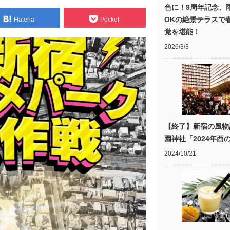
色に！9周年記念、
OKの絶景テラスで
Hatena
Pocket
覚を堪能！
2026/3/3
【終了】新宿の風物
園神社「2024年酉
2024/10/21