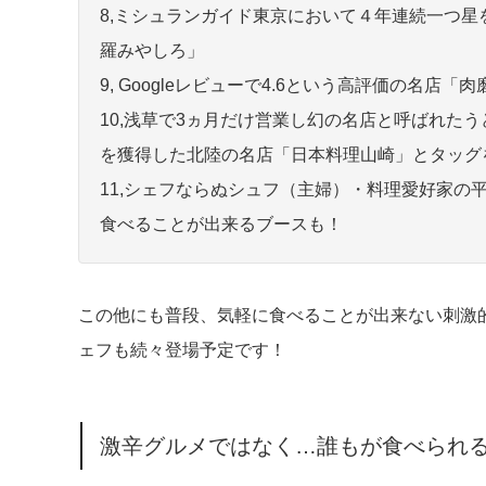
8,ミシュランガイド東京において４年連続一つ
羅みやしろ」
9, Googleレビューで4.6という高評価の名店「
10,浅草で3ヵ月だけ営業し幻の名店と呼ばれた
を獲得した北陸の名店「日本料理山崎」とタッ
11,シェフならぬシュフ（主婦）・料理愛好家の
食べることが出来るブースも！
この他にも普段、気軽に食べることが出来ない刺激
ェフも続々登場予定です！
激辛グルメではなく…誰もが食べられ