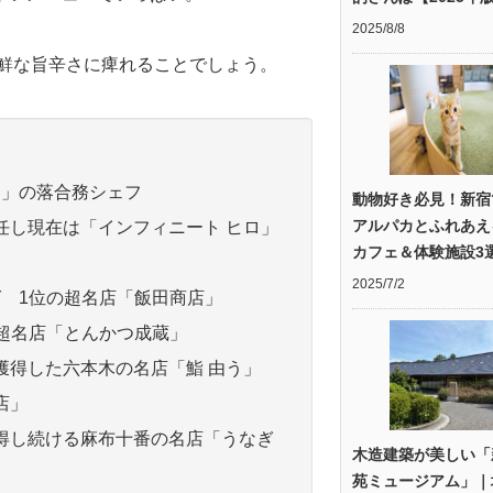
2025/8/8
新鮮な旨辛さに痺れることでしょう。
iai」の落合務シェフ
動物好き必見！新宿
アルパカとふれあえ
任し現在は「インフィニート ヒロ」
カフェ＆体験施設3
2025/7/2
グ 1位の超名店「飯田商店」
の超名店「とんかつ成蔵」
獲得した六本木の名店「鮨 由う」
店」
獲得し続ける麻布十番の名店「うなぎ
木造建築が美しい「
苑ミュージアム」｜