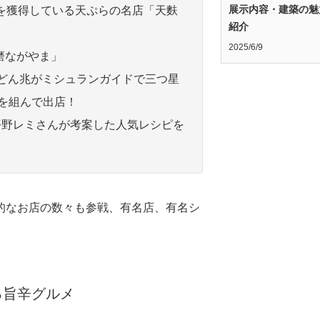
展示内容・建築の魅
星を獲得している天ぷらの名店「天麩
紹介
2025/6/9
肉磨ながやま」
うどん兆がミシュランガイドで三つ星
グを組んで出店！
平野レミさんが考案した人気レシピを
的なお店の数々も参戦、有名店、有名シ
る旨辛グルメ