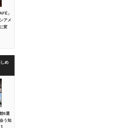
CAFÉ」
ンアメ
に変
楽しめ
館6選
会う知
版】