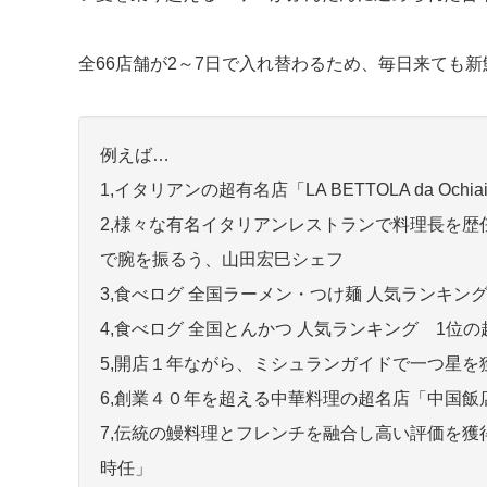
全66店舗が2～7日で入れ替わるため、毎日来ても
例えば…
1,イタリアンの超有名店「LA BETTOLA da Och
2,様々な有名イタリアンレストランで料理長を歴
で腕を振るう、山田宏巳シェフ
3,食べログ 全国ラーメン・つけ麺 人気ランキン
4,食べログ 全国とんかつ 人気ランキング 1位
5,開店１年ながら、ミシュランガイドで一つ星を
6,創業４０年を超える中華料理の超名店「中国飯
7,伝統の鰻料理とフレンチを融合し高い評価を
時任」