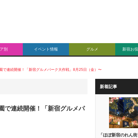
ア別
イベント情報
グルメ
新宿お
園で連続開催！「新宿グルメパーク大作戦」8月25日（金）〜
新着記事
園で連続開催！「新宿グルメパ
「ほぼ新宿のれん街