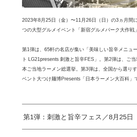
2023年8月25日（金）〜11月26日（日）の3ヵ
つの大型グルメイベント「新宿グルメパーク大作戦
第1弾は、65軒の名店が集い「美味しい旨辛メニュ
ト LG21presents 刺激と旨辛FES」。第2弾
本ご当地ラーメン総選挙。第3弾は、全国から選りす
ベント大つけ麺博Presents「日本ラーメン大百科」
第1弾：刺激と旨辛フェス／8月25日