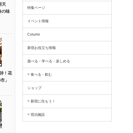
雨天
特集ページ
春の味
イベント情報
Column
新宿お役立ち情報
遊べる・学べる・楽しめる
詩！花
食べる・飲む
の市」
ショップ
新宿に住もう！
宿泊施設