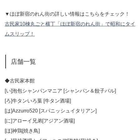
▼ほぼ新宿のれん街の詳しい情報はこちらをチェック！
古民家10棟丸ごと横丁「ほぼ新宿のれん街」で昭和にタイ
ムスリップ！
店舗一覧
◆古民家本館
[い]泡包シャンパンマニア [シャンパン＆餃子バル]
[ろ]牛タンいろ葉 [牛タン酒場]
[は]Azzurro520 [スパニッシュイタリアン]
[に]アローイ兄弟[アジアン酒場]
[ほ]神鶏[焼き鳥]