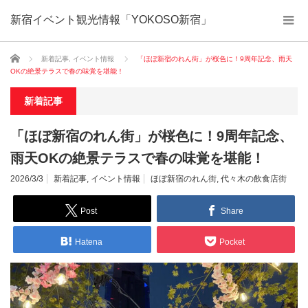
新宿イベント観光情報「YOKOSO新宿」
ホーム
新着記事
,
イベント情報
「ほぼ新宿のれん街」が桜色に！9周年記念、雨天
OKの絶景テラスで春の味覚を堪能！
新着記事
「ほぼ新宿のれん街」が桜色に！9周年記念、
雨天OKの絶景テラスで春の味覚を堪能！
2026/3/3
新着記事
,
イベント情報
ほぼ新宿のれん街
,
代々木の飲食店街
Post
Share
Hatena
Pocket