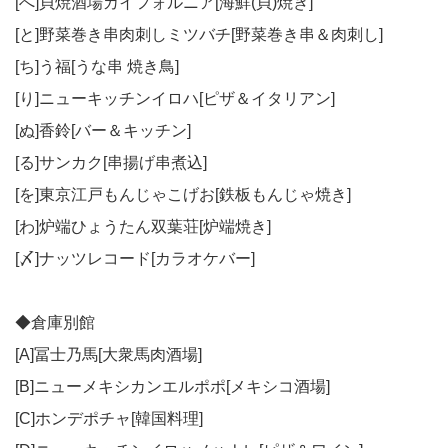
[へ]貝焼酒場カイフォルニア[海鮮(貝)焼き]
[と]野菜巻き串肉刺しミツバチ[野菜巻き串＆肉刺し]
[ち]う福[うな串 焼き鳥]
[り]ニューキッチンイロハ[ピザ＆イタリアン]
[ぬ]香鈴[バー＆キッチン]
[る]サンカク[串揚げ串煮込]
[を]東京江戸もんじゃこげお[鉄板もんじゃ焼き]
[わ]炉端ひょうたん双葉荘[炉端焼き]
[〆]ナッツレコード[カラオケバー]
◆倉庫別館
[A]冨士乃馬[大衆馬肉酒場]
[B]ニューメキシカンエルポポ[メキシコ酒場]
[C]ホンデポチャ[韓国料理]