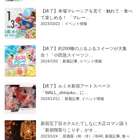
【終了】本場マレーシアを見て・触れて・食べ
て楽しめる！ 「マレー…
2023/10/22
イベント情報
【終了】約200種のぷるぷるスイーツが大集
合！「小田急スイーツジ…
2024/7/20
新着記事
,
イベント情報
【終了】ルミネ新宿アートスペース
「WALL_shinjuku」に…
2024/12/11
新着記事
,
イベント情報
新宿五丁目ホテルたてしなに大正ロマン謳う
「新宿喫茶りこりす」がオ…
2023/1/24
居酒屋（和・洋） / BAR
,
新着記事
,
食べ