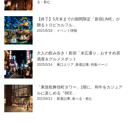
る・飲む
【終了】5月末までの期間限定「新宿LIME」が
贈るトロピカルフル…
2021/5/18
イベント情報
大人の飲み歩き！新宿「末広通り」おすすめ居
酒屋＆グルメスポット
2025/3/14
東口エリア
,
新着記事
,
特集ページ
「東急歌舞伎町タワー」1階に、和牛をカジュア
ルに楽しめる『BEE…
2023/4/12
新着記事
,
食べる・飲む