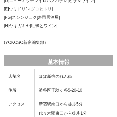
[D]ニューキッチンイロハノハナレ[ピザ＆ワイン]
[E]ウミドリ[マグロとトリ]
[FG]スシンジュク[寿司居酒屋]
[H]ヤキガキヤ[牡蠣とワイン]
(YOKOSO新宿編集部）
基本情報
店舗名
ほぼ新宿のれん街
住所
渋谷区千駄ヶ谷5‐20‐10
アクセス
新宿駅南口から徒歩5分
代々木駅東口から徒歩1分