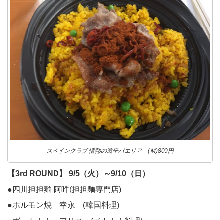
スペインクラブ 情熱の激辛パエリア (Ｍ)800円
【3rd ROUND】 9/5（火）～9/10（日）
●四川担担麺 阿吽(担担麺専門店)
●ホルモン焼 幸永 (韓国料理)