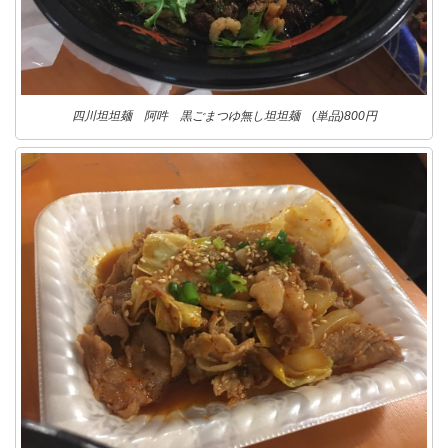
四川坦坦麺 阿吽 黒ごまつゆ無し坦坦麺 (単品)800円