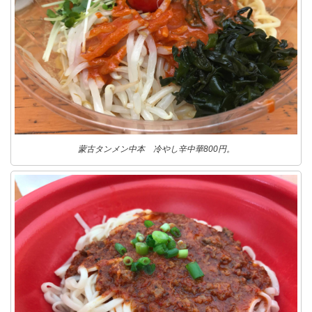
蒙古タンメン中本 冷やし辛中華800円。