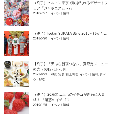
（終了）ヒルトン東京で咲き乱れるデザートフ
ェア「ジャポニズム～花…
2018/7/27
イベント情報
（終了）Isetan YUKATA Style 2018～ゆかた…
2018/5/20
イベント情報
【終了】「天ぷら新宿つな八」夏限定メニュー
発売（6月27日〜8月…
2022/6/23
和食 /定食/ 郷土料理
,
イベント情報
,
食べ
る・飲む
（終了）20種類以上ものイチゴが新宿に大集
結！ 「魅惑のイチゴフ…
2019/1/25
イベント情報