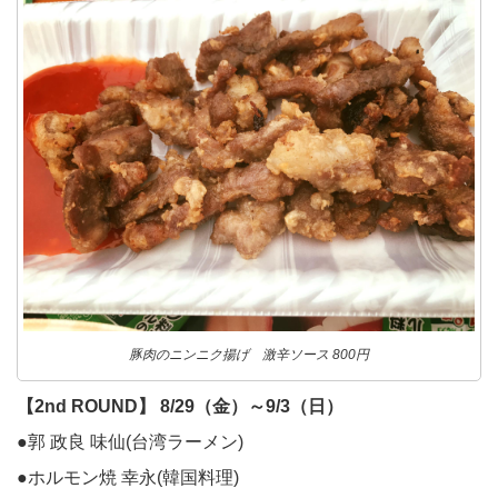
豚肉のニンニク揚げ 激辛ソース 800円
【2nd ROUND】 8/29（金）～9/3（日）
●郭 政良 味仙(台湾ラーメン)
●ホルモン焼 幸永(韓国料理)