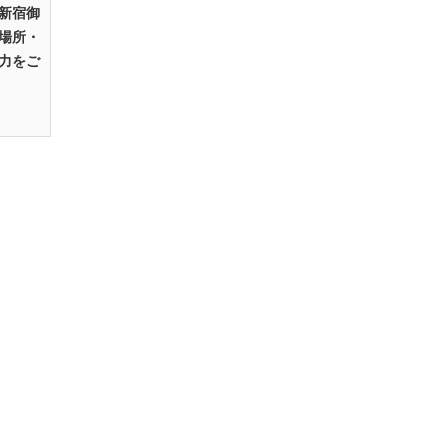
新宿御
場所・
力をご