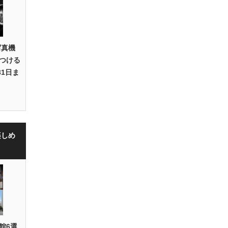
写真機
つける
31日ま
楽しめ
館6選