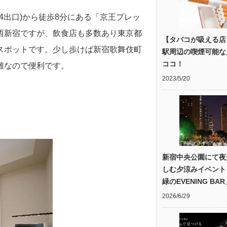
A4出口)から徒歩8分にある「京王プレッ
西新宿ですが、飲食店も多数あり東京都
【タバコが吸える店
スポットです。少し歩けば新宿歌舞伎町
駅周辺の喫煙可能な
ココ！
離なので便利です。
2023/5/20
新宿中央公園にて夜
しむ夕涼みイベント
緑のEVENING BA
2026/6/29