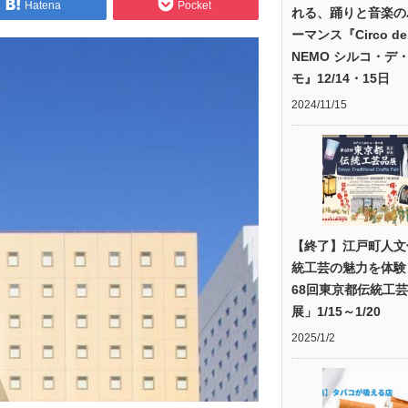
Hatena
Pocket
れる、踊りと音楽の
ーマンス『Circo de
NEMO シルコ・デ
モ』12/14・15日
2024/11/15
【終了】江戸町人文
統工芸の魅力を体験
68回東京都伝統工
展」1/15～1/20
2025/1/2