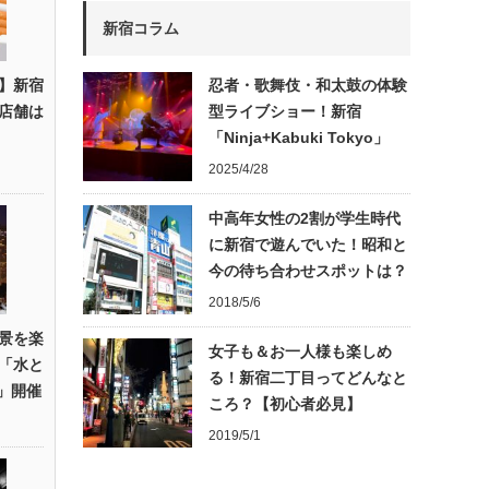
新宿コラム
】新宿
忍者・歌舞伎・和太鼓の体験
店舗は
型ライブショー！新宿
「Ninja+Kabuki Tokyo」
2025/4/28
中高年女性の2割が学生時代
に新宿で遊んでいた！昭和と
今の待ち合わせスポットは？
2018/5/6
景を楽
女子も＆お一人様も楽しめ
「水と
る！新宿二丁目ってどんなと
R」開催
ころ？【初心者必見】
2019/5/1