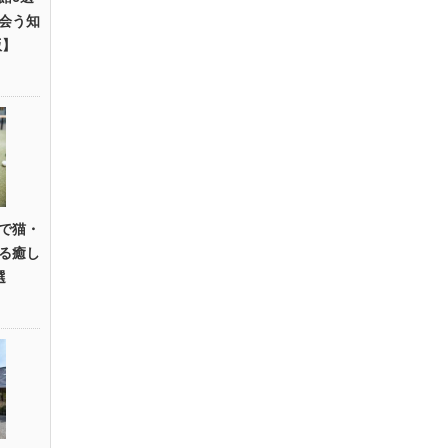
会う知
版】
で猫・
る癒し
選