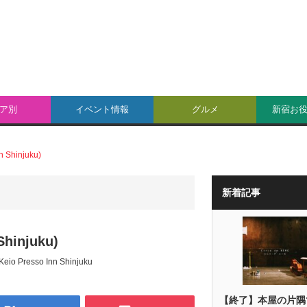
ア別
イベント情報
グルメ
新宿お
Shinjuku)
新着記事
injuku)
Keio Presso Inn Shinjuku
【終了】本屋の片隅