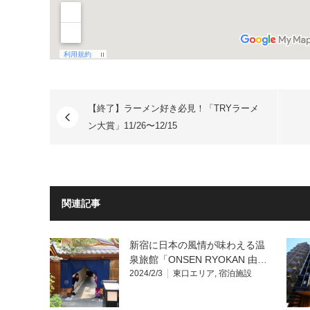
【終了】ラーメン好き必見！「TRYラーメ
ン大賞」11/26〜12/15
関連記事
新宿に日本の風情が味わえる温
泉旅館「ONSEN RYOKAN 由…
2024/2/3
東口エリア
,
宿泊施設