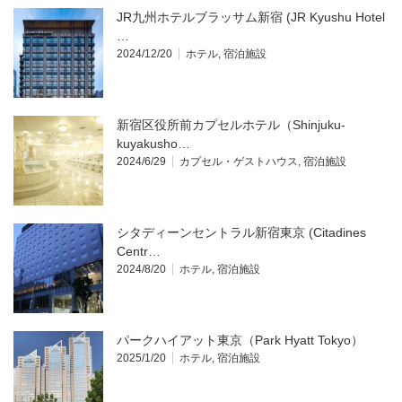
JR九州ホテルブラッサム新宿 (JR Kyushu Hotel
…
2024/12/20
ホテル
,
宿泊施設
新宿区役所前カプセルホテル（Shinjuku-
kuyakusho…
2024/6/29
カプセル・ゲストハウス
,
宿泊施設
シタディーンセントラル新宿東京 (Citadines
Centr…
2024/8/20
ホテル
,
宿泊施設
パークハイアット東京（Park Hyatt Tokyo）
2025/1/20
ホテル
,
宿泊施設