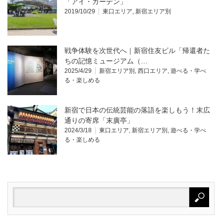
「アイ・ガーデン」
2019/10/29
東口エリア
,
新宿エリア別
戦争体験を次世代へ｜新宿住友ビル「帰還者た
ちの記憶ミュージアム（…
2025/4/29
新宿エリア別
,
西口エリア
,
遊べる・学べ
る・楽しめる
新宿で日本の伝統芸能の落語を楽しもう！末広
通りの寄席「末廣亭」
2024/3/18
東口エリア
,
新宿エリア別
,
遊べる・学べ
る・楽しめる