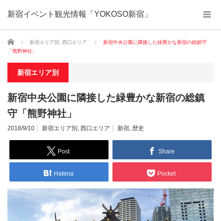
新宿イベント観光情報「YOKOSO新宿」
ホーム
新宿エリア別
,
西口エリア
新宿中央公園に隣接した緑豊かな新宿の総鎮守
「熊野神社」
新宿エリア別
新宿中央公園に隣接した緑豊かな新宿の総鎮
守「熊野神社」
2018/9/10
新宿エリア別
,
西口エリア
新宿
,
歴史
Post
Share
Hatena
Pocket