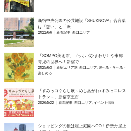
新宿中央公園の公共施設『SHUKNOVA』合言葉
は「憩い」と「賑…
2022/6/6
新着記事
,
西口エリア
「SOMPO美術館」ゴッホ《ひまわり》や東郷
青児の世界へ！新宿で…
2025/6/3
新宿エリア別
,
西口エリア
,
遊べる・学べる・
楽しめる
「すみっコぐらし展～めしあがれ♪すみっコレス
トラン～」新宿京王百…
2026/5/22
新着記事
,
西口エリア
,
イベント情報
ショッピングの後は屋上庭園へGO！伊勢丹屋上