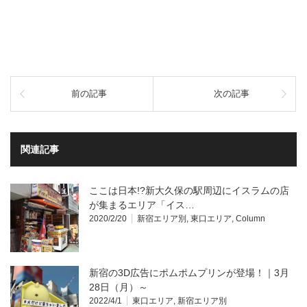
前の記事
次の記事
関連記事
ここは日本!?新大久保の駅周辺にイスラムの店
が集まるエリア「イス…
2020/2/20
新宿エリア別
,
東口エリア
,
Column
新宿の3D広告にポムポムプリンが登場！｜3月
28日（月）～
2022/4/1
東口エリア
,
新宿エリア別