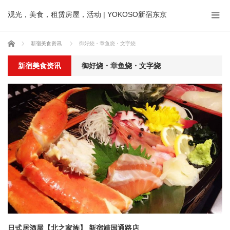
观光，美食，租赁房屋，活动 | YOKOSO新宿东京
ホーム
新宿美食资讯
御好烧・章鱼烧・文字烧
新宿美食资讯
御好烧・章鱼烧・文字烧
日式居酒屋【北之家族】 新宿靖国通路店