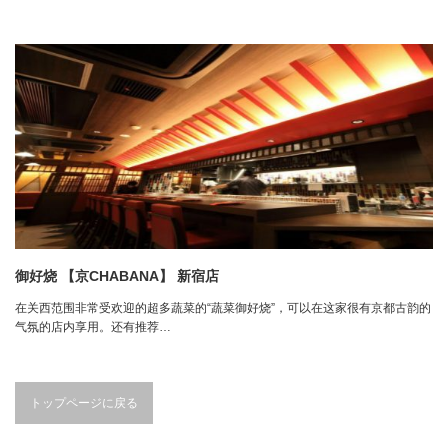
御好烧 【京CHABANA】 新宿店
在关西范围非常受欢迎的超多蔬菜的“蔬菜御好烧”，可以在这家很有京都古韵的
气氛的店内享用。还有推荐…
トップページに戻る