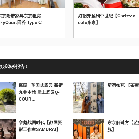
东京附带家具东京租房｜
好似穿越到中世纪【Christon
SkyCourt四谷 Type C
cafe东京】
娱乐体验报告！
庭园 | 英国式庭园 新宿
新宿御苑 【茶
丸井本馆 屋上庭园Q-
COUR…
穿越战国时代【战国摄
东京解谜方【监
影工作室SAMURAI】
脱】