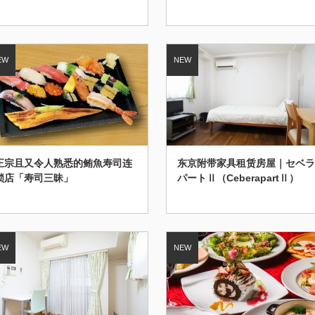
mi”
正宗且又令人熟悉的鲔魚寿司连
东京附带家具租赁房屋｜セベラ
锁店「寿司三昧」
パートⅡ（CeberapartⅡ）
Type A