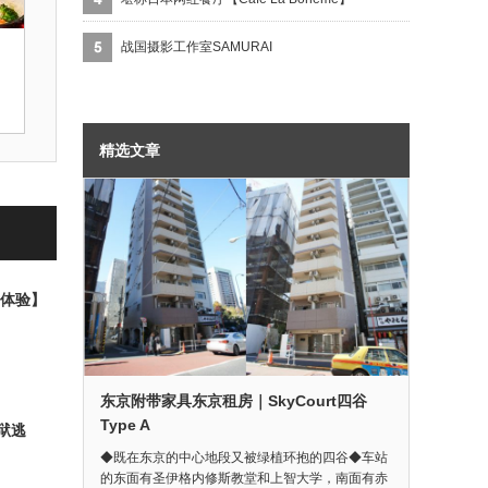
战国摄影工作室SAMURAI
精选文章
室体验】
东京附带家具东京租房｜SkyCourt四谷
Type A
狱逃
◆既在东京的中心地段又被绿植环抱的四谷◆车站
的东面有圣伊格内修斯教堂和上智大学，南面有赤