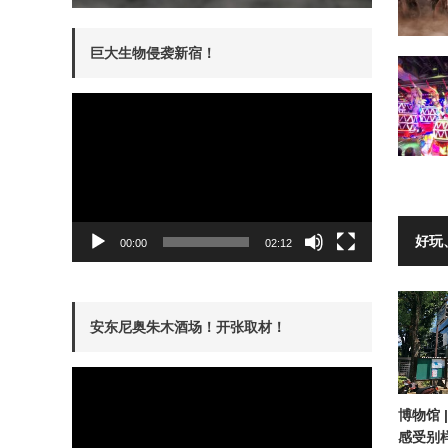
巨大生物侵袭新宿！
動
画
プ
レ
ー
ヤ
ー
好玩
00:00
02:12
安东尼奥朱木酒场！开张取材！
動
画
プ
东京解谜方【监狱逃脱】
化身间谍完成非常任务！
レ
博物馆 
ー
【INSPYRE 新宿】
ヤ
感受别
ー