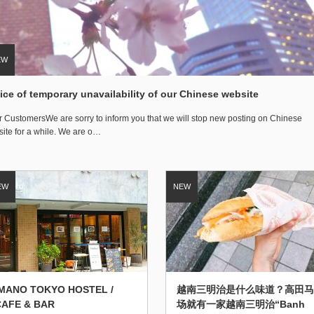
ice of temporary unavailability of our Chinese website
 CustomersWe are sorry to inform you that we will stop new posting on Chinese
ite for a while. We are o…
IMANO TOKYO HOSTEL /
越南三明治是什么味道？高田马
CAFE & BAR
场就有一家越南三明治“Banh