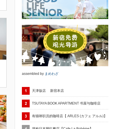
assembled by
まめわざ
天津饭店 新宿本店
TSUTAYA BOOK APARTMENT 书屋与咖啡店
有猫咪职员的咖啡店【 ARLES (カフェ アルル)】
堪称日本网红餐厅【Cafe La Bohéme】