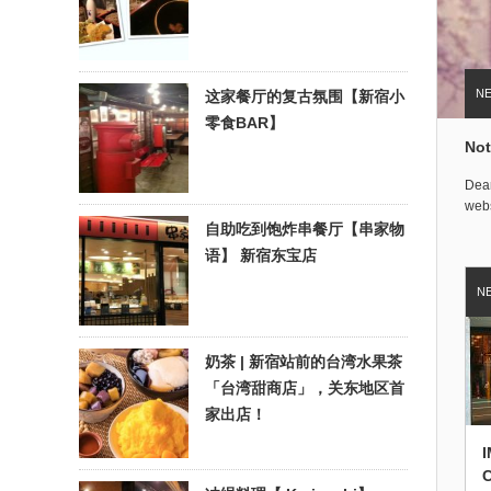
这家餐厅的复古氛围【新宿小
零食BAR】
Not
Dear
webs
自助吃到饱炸串餐厅【串家物
语】 新宿东宝店
奶茶 | 新宿站前的台湾水果茶
「台湾甜商店」，关东地区首
家出店！