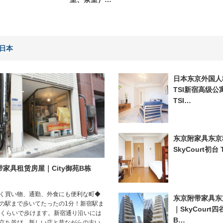
日本
日本东京外国人租
TSI新宿高级公
TSI…
东京附家具东京
SkyCourt初台 
带家具租赁房屋｜City御苑B栋
く買い物、通勤、外食にも便利な町◆
东京附带家具东
の駅まで歩いてたったの1分！新宿駅ま
｜SkyCourt四谷
分くらいで歩けます。新宿通り沿いには
B…
立ち並び、新しい店と昔ながらの古い