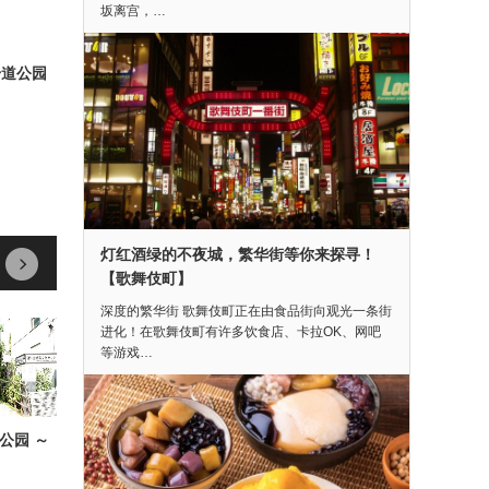
坂离宫，…
步道公园
灯红酒绿的不夜城，繁华街等你来探寻！
next
prev
【歌舞伎町】
深度的繁华街 歌舞伎町正在由食品街向观光一条街
进化！在歌舞伎町有许多饮食店、卡拉OK、网吧
等游戏…
道公园 ～
新宿御苑 【茶室体验】
穿越战国时代【战国摄影工
作室SAMURAI】