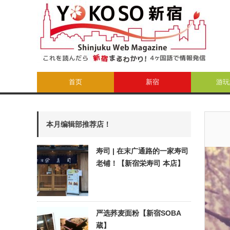
首页
新宿
游玩
本月编辑部推荐店！
寿司 | 在末广通路的一家寿司
老铺！【新宿栄寿司 本店】
严选荞麦面粉【新宿SOBA
蔵】