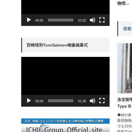
物馆…
00:00
01:52
住在
宫崎馆和ToroSalmon铜像揭幕式
動
画
プ
レ
ー
ヤ
ー
东京附
00:00
01:36
Type B
◆緑が多
新宿御苑
でも12
飲食店が