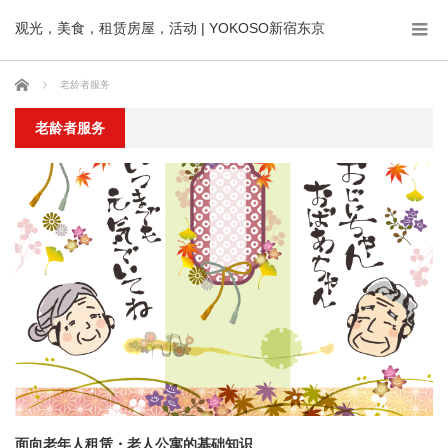
观光，美食，租赁房屋，活动 | YOKOSO新宿东京
ホーム
老龄者服务
老龄者服务
面向老年人租赁・老人公寓的基础知识