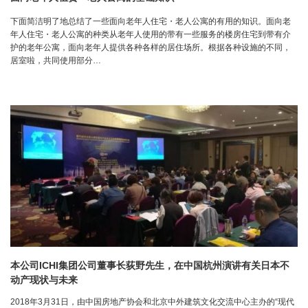
下面简洁明了地总结了一些面向老年人住宅・老人公寓的有用的知识。面向老
年人住宅・老人公寓的种类从老年人使用的带有一些服务的楼房住宅到带有介
护的老年公寓，面向老年人提供各种各样的居住场所。根据各种设施的不同，
居室啦，共同使用部分…
本公司ICHI集团公司董事长荻野先生，在中国杭州演讲有关日本不
动产现状与未来
2018年3月31日，由中国房地产协会和北京中外建筑文化交流中心主办的“现代