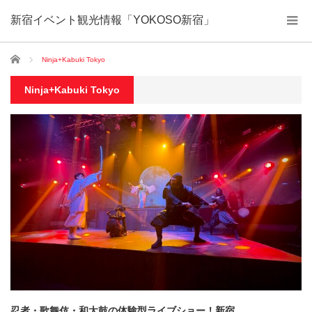
新宿イベント観光情報「YOKOSO新宿」
ホーム
Ninja+Kabuki Tokyo
Ninja+Kabuki Tokyo
忍者・歌舞伎・和太鼓の体験型ライブショー！新宿