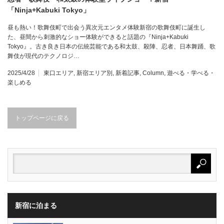
「Ninja+Kabuki Tokyo」
昼も熱い！歌舞伎町で出会う異次元エンタメ体験新宿の歌舞伎町に誕生し
た、昼間から刺激的なショー体験ができると話題の『Ninja+Kabuki
Tokyo』。古き良き日本の伝統芸能である和太鼓、殺陣、忍者、日本舞踊、歌
舞伎が現代のテクノロジ…
2025/4/28
東口エリア
,
新宿エリア別
,
新着記事
,
Column
,
遊べる・学べる・
楽しめる
トップページに戻る
新宿に泊まる