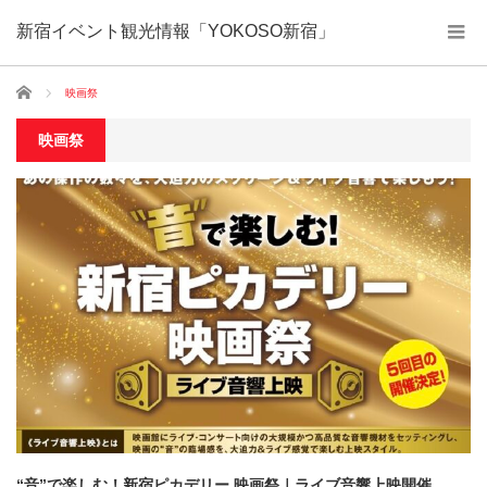
新宿イベント観光情報「YOKOSO新宿」
ホーム
映画祭
映画祭
“音”で楽しむ！新宿ピカデリー 映画祭｜ライブ音響上映開催