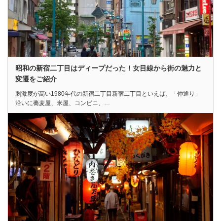
昭和の新宿二丁目はディープだった！女目線から街の魅力と
変遷をご紹介
刺激度が高い1980年代の新宿二丁目新宿二丁目といえば、「仲通り」
沿いに蕎麦屋、米屋、コンビニ、…