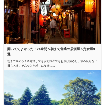
開いててよかった！24時間＆朝まで営業の居酒屋＆定食屋9
選
朝まで飲める！終電逃しても安心深夜でもお腹は減るし、飲み足りない
日もある。そんなとき頼りになるの…