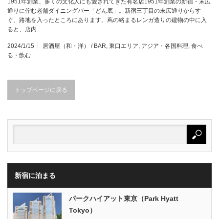
1951年創業、多くの文化人にも愛されてきた有名店1951年創業の新宿・末広
通りに佇む老舗ダイニングバー「どん底」。新宿三丁目の末広通りからす
ぐ、路地を入ったところにあります。蔦の絡まるレンガ造りの建物の中に入
ると、店内…
2024/1/15
居酒屋（和・洋） / BAR
,
東口エリア
,
アジア・各国料理
,
食べ
る・飲む
トップページに戻る
新宿に泊まる
パークハイアット東京（Park Hyatt
Tokyo）