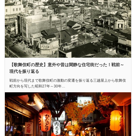
【歌舞伎町の歴史】意外や昔は閑静な住宅街だった！戦前～
現代を振り返る
戦前から現代まで歌舞伎町の激動の変遷を振り返る三越屋上から歌舞伎
町方向を写した昭和27年～30年…