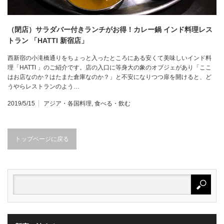
（閉店）サラダバー付きランチがお得！カレー鍋 インド料理レス
トラン 「HATTI 新宿店」
西新宿の小滝橋通りをちょっと入ったところにある安くて美味しいインド料
理「HATTI 」のご紹介です。店の入口に等身大の象のオブジェがあり「ここ
はお店なのか？はたまた倉庫なのか？」と不安になりつつ扉を開けると、ど
うやらレストランのよう…
2019/5/15
アジア・各国料理
,
食べる・飲む
トップページに戻る