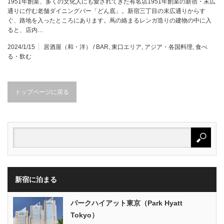
1951年創業、多くの文化人にも愛されてきた有名店1951年創業の新宿・末広
通りに佇む老舗ダイニングバー「どん底」。新宿三丁目の末広通りからす
ぐ、路地を入ったところにあります。蔦の絡まるレンガ造りの建物の中に入
ると、店内…
2024/1/15
居酒屋（和・洋） / BAR
,
東口エリア
,
アジア・各国料理
,
食べ
る・飲む
トップページに戻る
新宿に泊まる
パークハイアット東京（Park Hyatt
Tokyo）