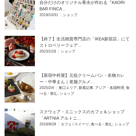
自分だけのオリジナル香水が作れる『KAORI
BAR FINCA…
2019/10/31
ショップ
【終了】生活雑貨専門店の「IKEA新宿店」にて
ストロベリーフェア…
2023/1/18
ショップ
【新宿中村屋】元祖クリームパン・名物カレ
ー・中華まん｜老舗グルメ…
2025/2/4
東口エリア
,
新着記事
,
アジア・各国料理
,
食
べる・飲む
,
ショップ
スクウェア・エニックスのカフェ＆ショップ
「ARTNIA アルトニ…
2018/9/28
カフェ / スイーツ
,
食べる・飲む
,
ショップ