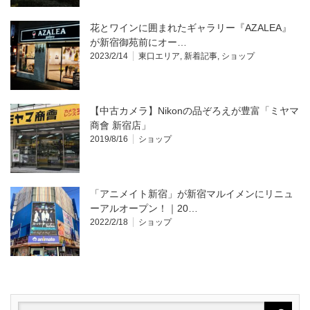
花とワインに囲まれたギャラリー『AZALEA』
が新宿御苑前にオー…
2023/2/14
東口エリア
,
新着記事
,
ショップ
【中古カメラ】Nikonの品ぞろえが豊富「ミヤマ
商會 新宿店」
2019/8/16
ショップ
「アニメイト新宿」が新宿マルイメンにリニュ
ーアルオープン！｜20…
2022/2/18
ショップ