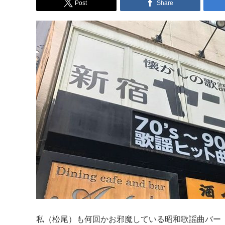
Post
Share
私（松尾）も何回かお邪魔している昭和歌謡曲バー