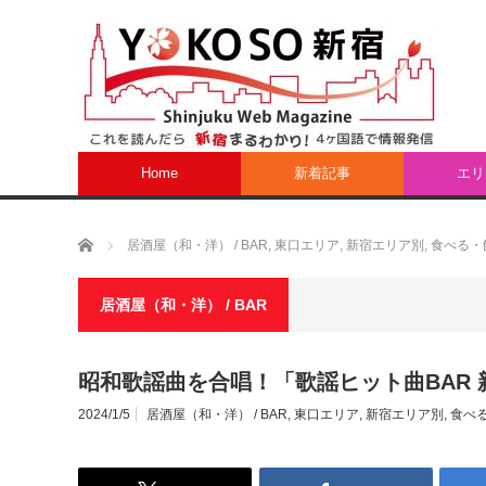
Home
新着記事
エリ
ホーム
居酒屋（和・洋） / BAR
,
東口エリア
,
新宿エリア別
,
食べる・
居酒屋（和・洋） / BAR
昭和歌謡曲を合唱！「歌謡ヒット曲BAR
2024/1/5
居酒屋（和・洋） / BAR
,
東口エリア
,
新宿エリア別
,
食べ