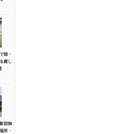
で猫・
る癒し
選
新宿御
場所・