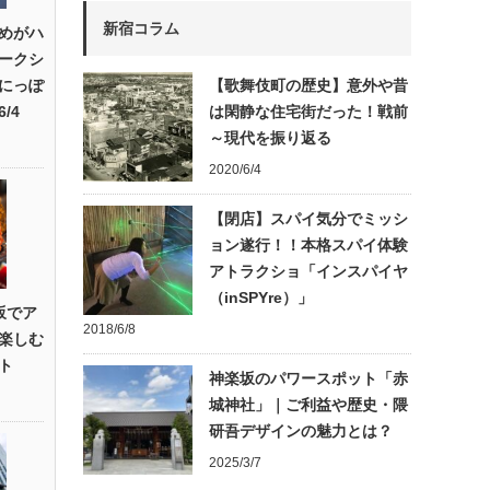
新宿コラム
めがハ
ークシ
にっぽ
【歌舞伎町の歴史】意外や昔
/4
は閑静な住宅街だった！戦前
～現代を振り返る
2020/6/4
【閉店】スパイ気分でミッシ
ョン遂行！！本格スパイ体験
アトラクショ「インスパイヤ
（inSPYre）」
楽坂でア
2018/6/8
楽しむ
ト
神楽坂のパワースポット「赤
城神社」｜ご利益や歴史・隈
研吾デザインの魅力とは？
2025/3/7