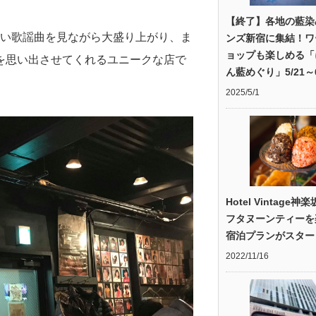
【終了】各地の藍染
かしい歌謡曲を見ながら大盛り上がり、ま
ンズ新宿に集結！ワ
ョップも楽しめる「
を思い出させてくれるユニークな店で
ん藍めぐり」5/21～6
2025/5/1
Hotel Vintage神
フタヌーンティーを
宿泊プランがスター
2022/11/16