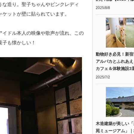
うな造り。聖子ちゃんやピンクレディ
2025/8/8
ャケットが壁に貼られています。
アイドル本人の映像や歌声が流れ、この
菓子も懐かしい！
動物好き必見！新宿
アルパカとふれあえ
カフェ＆体験施設3
2025/7/2
木造建築が美しい「
苑ミュージアム」｜