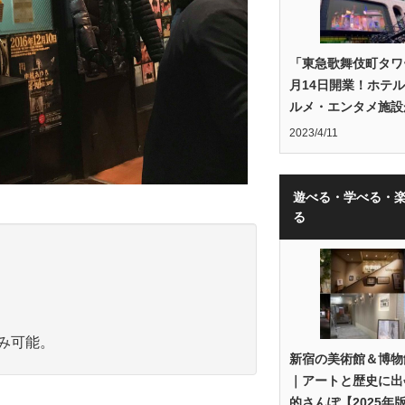
「東急歌舞伎町タワ
月14日開業！ホテ
ルメ・エンタメ施設
2023/4/11
遊べる・学べる・
る
み可能。
新宿の美術館＆博物
｜アートと歴史に出
的さんぽ【2025年