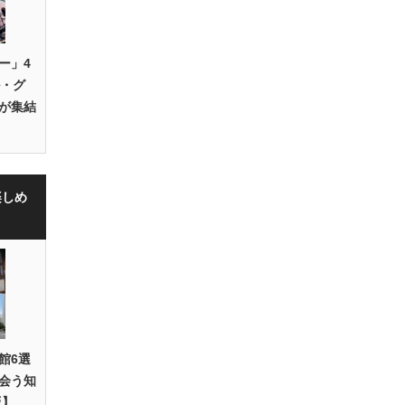
ー」4
ル・グ
が集結
楽しめ
館6選
会う知
版】