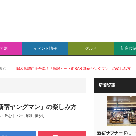
ア別
イベント情報
グルメ
新宿お
飲む
昭和歌謡曲を合唱！「歌謡ヒット曲BAR 新宿ヤングマン」の楽しみ方
新着記事
 新宿ヤングマン」の楽しみ方
る・飲む
バー
,
昭和
,
懐かし
新宿サブナードに「