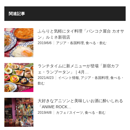
関連記事
ふらりと気軽にタイ料理「バンコク屋台 カオサ
ン」ルミネ新宿店
2019/6/6
アジア・各国料理
,
食べる・飲む
ランチタイムに新メニューが登場「新宿カフ
ェ・ランブータン」｜4月…
2021/4/23
イベント情報
,
アジア・各国料理
,
食べる・
飲む
大好きなアニソンと美味しいお酒に酔いしれる
「ANIME ROCK…
2019/4/8
カフェ / スイーツ
,
食べる・飲む