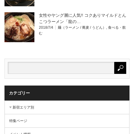
女性やヤング層に人気!! コクありマイルドとん
こつラーメン「龍の…
2018/7/4
麺（ラーメン / 蕎麦 / うどん）
,
食べる・飲
む
カテゴリー
新宿エリア別
特集ページ