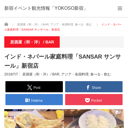
新宿イベント観光情報「YOKOSO新宿」
ホーム
居酒屋（和・洋） / BAR
,
アジア・各国料理
,
食べる・飲む
インド・ネパー
ル家庭料理「SANSAR サンサール」新宿店
居酒屋（和・洋） / BAR
インド・ネパール家庭料理「SANSAR サンサ
ール」新宿店
2018/7/7
居酒屋（和・洋） / BAR
,
アジア・各国料理
,
食べる・飲む
Post
Share
Hatena
Pocket