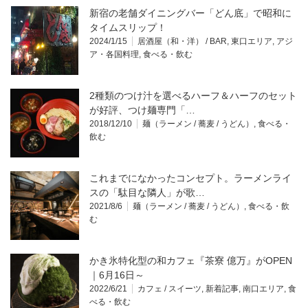
新宿の老舗ダイニングバー「どん底」で昭和に
タイムスリップ！
2024/1/15
居酒屋（和・洋） / BAR
,
東口エリア
,
アジ
ア・各国料理
,
食べる・飲む
2種類のつけ汁を選べるハーフ＆ハーフのセット
が好評、つけ麺専門「…
2018/12/10
麺（ラーメン / 蕎麦 / うどん）
,
食べる・
飲む
これまでになかったコンセプト。ラーメンライ
スの「駄目な隣人」が歌…
2021/8/6
麺（ラーメン / 蕎麦 / うどん）
,
食べる・飲
む
かき氷特化型の和カフェ『茶寮 億万』がOPEN
｜6月16日～
2022/6/21
カフェ / スイーツ
,
新着記事
,
南口エリア
,
食
べる・飲む