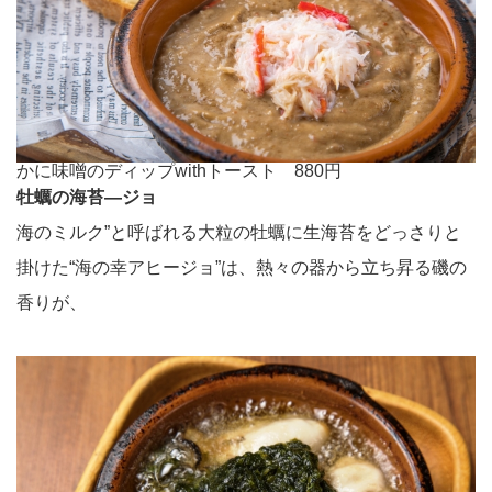
かに味噌のディップwithトースト 880円
牡蠣の海苔―ジョ
海のミルク”と呼ばれる大粒の牡蠣に生海苔をどっさりと
掛けた“海の幸アヒージョ”は、熱々の器から立ち昇る磯の
香りが、