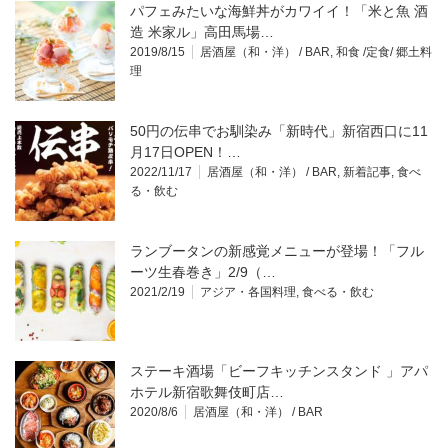
パフェみたいな海鮮丼がカワイイ！「米と魚 酒
造 米家ル」高田馬場…
2019/8/15
居酒屋（和・洋） / BAR
,
和食 /定食/ 郷土料
理
50円の伝串でお馴染み「新時代」新宿西口に11
月17日OPEN！…
2022/11/17
居酒屋（和・洋） / BAR
,
新着記事
,
食べ
る・飲む
ランブータンの新感覚メニューが登場！「フル
ーツ生春巻き」2/9（…
2021/2/19
アジア・各国料理
,
食べる・飲む
ステーキ酒場「ビーフキッチンスタンド 」アパ
ホテル新宿歌舞伎町店…
2020/8/6
居酒屋（和・洋） / BAR