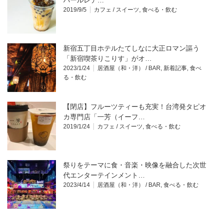
2019/9/5
カフェ / スイーツ
,
食べる・飲む
新宿五丁目ホテルたてしなに大正ロマン謳う
「新宿喫茶りこりす」がオ…
2023/1/24
居酒屋（和・洋） / BAR
,
新着記事
,
食べ
る・飲む
【閉店】フルーツティーも充実！台湾発タピオ
カ専門店「一芳（イーフ…
2019/1/24
カフェ / スイーツ
,
食べる・飲む
祭りをテーマに食・音楽・映像を融合した次世
代エンターテインメント…
2023/4/14
居酒屋（和・洋） / BAR
,
食べる・飲む