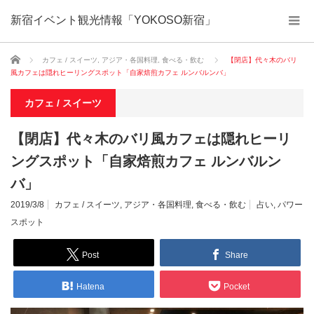
新宿イベント観光情報「YOKOSO新宿」
ホーム
カフェ / スイーツ
,
アジア・各国料理
,
食べる・飲む
【閉店】代々木のバリ
風カフェは隠れヒーリングスポット「自家焙煎カフェ ルンバルンバ」
カフェ / スイーツ
【閉店】代々木のバリ風カフェは隠れヒーリ
ングスポット「自家焙煎カフェ ルンバルン
バ」
2019/3/8
カフェ / スイーツ
,
アジア・各国料理
,
食べる・飲む
占い
,
パワー
スポット
Post
Share
Hatena
Pocket