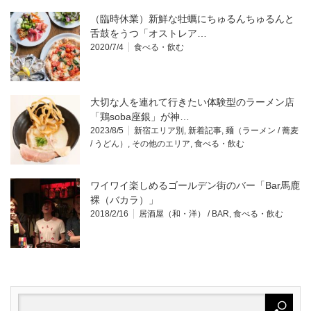
（臨時休業）新鮮な牡蠣にちゅるんちゅるんと
舌鼓をうつ「オストレア…
2020/7/4
食べる・飲む
大切な人を連れて行きたい体験型のラーメン店
「鶏soba座銀」が神…
2023/8/5
新宿エリア別
,
新着記事
,
麺（ラーメン / 蕎麦
/ うどん）
,
その他のエリア
,
食べる・飲む
ワイワイ楽しめるゴールデン街のバー「Bar馬鹿
裸（バカラ）」
2018/2/16
居酒屋（和・洋） / BAR
,
食べる・飲む