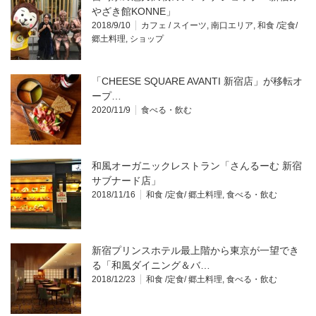
やざき館KONNE」
2018/9/10
カフェ / スイーツ
,
南口エリア
,
和食 /定食/
郷土料理
,
ショップ
「CHEESE SQUARE AVANTI 新宿店」が移転オ
ープ…
2020/11/9
食べる・飲む
和風オーガニックレストラン「さんるーむ 新宿
サブナード店」
2018/11/16
和食 /定食/ 郷土料理
,
食べる・飲む
新宿プリンスホテル最上階から東京が一望でき
る「和風ダイニング＆バ…
2018/12/23
和食 /定食/ 郷土料理
,
食べる・飲む