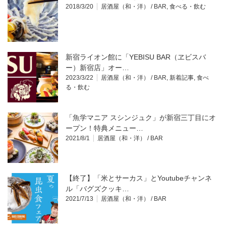
2018/3/20
居酒屋（和・洋） / BAR
,
食べる・飲む
新宿ライオン館に「YEBISU BAR（ヱビスバ
ー）新宿店」オー…
2023/3/22
居酒屋（和・洋） / BAR
,
新着記事
,
食べ
る・飲む
「魚学マニア スシンジュク」が新宿三丁目にオ
ープン！特典メニュー…
2021/8/1
居酒屋（和・洋） / BAR
【終了】「米とサーカス」とYoutubeチャンネ
ル「バグズクッキ…
2021/7/13
居酒屋（和・洋） / BAR