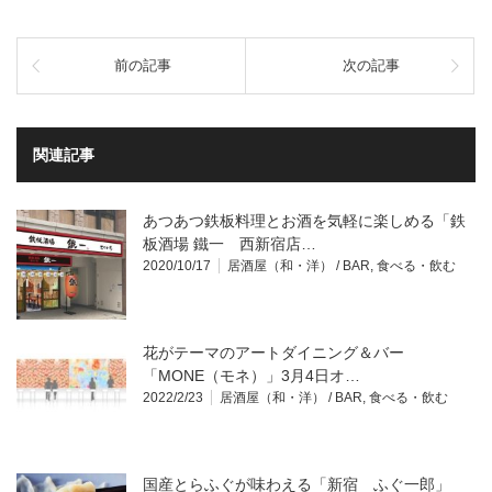
前の記事
次の記事
関連記事
あつあつ鉄板料理とお酒を気軽に楽しめる「鉄
板酒場 鐵一 西新宿店…
2020/10/17
居酒屋（和・洋） / BAR
,
食べる・飲む
花がテーマのアートダイニング＆バー
「MONE（モネ）」3月4日オ…
2022/2/23
居酒屋（和・洋） / BAR
,
食べる・飲む
国産とらふぐが味わえる「新宿 ふぐ一郎」