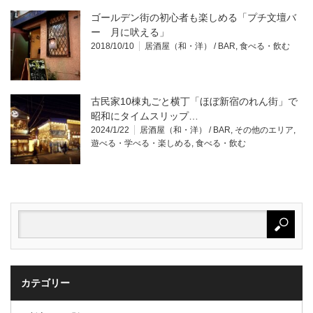
ゴールデン街の初心者も楽しめる「プチ文壇バ
ー 月に吠える」
2018/10/10
居酒屋（和・洋） / BAR
,
食べる・飲む
古民家10棟丸ごと横丁「ほぼ新宿のれん街」で
昭和にタイムスリップ…
2024/1/22
居酒屋（和・洋） / BAR
,
その他のエリア
,
遊べる・学べる・楽しめる
,
食べる・飲む
カテゴリー