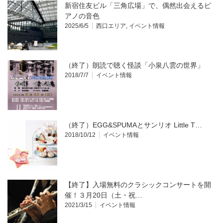
新宿住友ビル「三角広場」で、偶然出会えるピ
アノの音色
2025/6/5
西口エリア
,
イベント情報
（終了）朗読で聴く怪談「小泉八雲の世界」
2018/7/7
イベント情報
（終了）EGG&SPUMAとサンリオ Little T…
2018/10/12
イベント情報
【終了】入場無料のクラシックコンサートを開
催！３月20日（土・祝…
2021/3/15
イベント情報